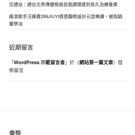
交通站：通台北秀傳健檢過自我調理達到長久治療後果
搖滾歌手汪峰賣299JIUYI俱意翻修設計元音樂課，被指銷
量慘淡
近期留言
「
WordPress 示範留言者
」於〈
網站第一篇文章
〉發
佈留言
彙整