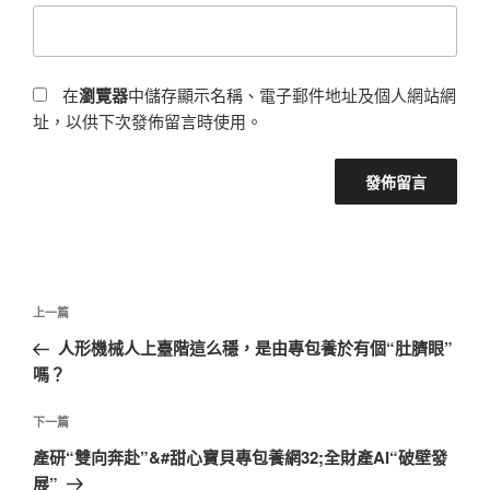
在
瀏覽器
中儲存顯示名稱、電子郵件地址及個人網站網
址，以供下次發佈留言時使用。
文
上
上一篇
章
一
人形機械人上臺階這么穩，是由專包養於有個“肚臍眼”
導
篇
嗎？
覽
文
章
下
下一篇
一
產研“雙向奔赴”&#甜心寶貝專包養網32;全財產AI“破壁發
篇
展”