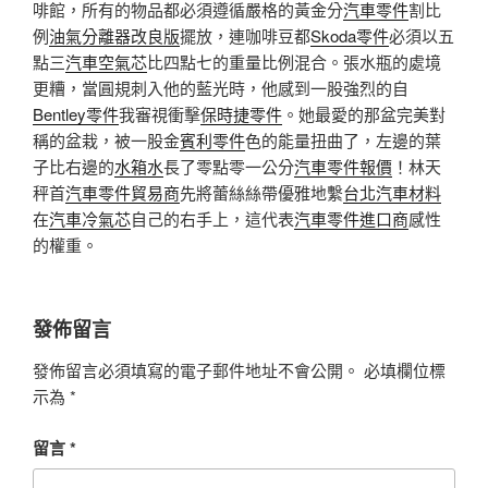
啡館，所有的物品都必須遵循嚴格的黃金分
汽車零件
割比
例
油氣分離器改良版
擺放，連咖啡豆都
Skoda零件
必須以五
點三
汽車空氣芯
比四點七的重量比例混合。張水瓶的處境
更糟，當圓規刺入他的藍光時，他感到一股強烈的自
Bentley零件
我審視衝擊
保時捷零件
。她最愛的那盆完美對
稱的盆栽，被一股金
賓利零件
色的能量扭曲了，左邊的葉
子比右邊的
水箱水
長了零點零一公分
汽車零件報價
！林天
秤首
汽車零件貿易商
先將蕾絲絲帶優雅地繫
台北汽車材料
在
汽車冷氣芯
自己的右手上，這代表
汽車零件進口商
感性
的權重。
發佈留言
發佈留言必須填寫的電子郵件地址不會公開。
必填欄位標
示為
*
留言
*