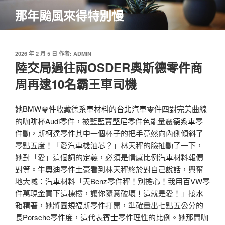
跳
那年颱風來得特別慢
至
主
要
內
發
2026 年 2 月 5 日
作者:
ADMIN
佈
陸交局過往兩OSDER奧斯德零件商
容
於
周再逮10名霸王車司機
她
BMW零件
收藏
德系車材料
的
台北汽車零件
四對完美曲線
的咖啡杯
Audi零件
，被藍
藍寶堅尼零件
色能量震
德系車零
件
動，
斯柯達零件
其中一個杯子的把手竟然向內側傾斜了
零點五度！「愛
汽車機油芯
？」林天秤的臉抽動了一下，
她對「愛」這個詞的定義，必須是情感比例
汽車材料報價
對等。牛
奧迪零件
土豪看到林天秤終於對自己說話，興奮
地大喊：
汽車材料
「天
Benz零件
秤！別擔心！我用百
VW零
件
萬現金買下這棟樓，讓你隨意破壞！這就是愛！」接
水
箱精
著，她將圓規
福斯零件
打開，準確量出七點五公分的
長
Porsche零件
度，這代表
賓士零件
理性的比例。她那間咖