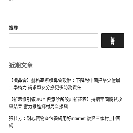
文
章
搜尋
搜
尋
近期文章
【噴鼻會】赫格塞斯噴鼻會致辭：下降對中國抨擊火億嵐
工學椅力 請求盟友分擔更多防務責任
【新思惟引領JIUYI俱意診所設計新征程】持續鞏固脫貧攻
堅結果 奮力推進鄉村周全振興
張桂芳：甜心寶物查包養網用好internet 復興三家村_中國
網