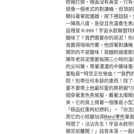
險箱打開，裡面沒有黃金，只有
很像一個老式的對講機，但頂部
顫抖著拿起儀器，按下通話鈕。
一陣高八度、急促且充滿養生焦
這裡是 K-999！宇宙水餃聯
酸味了？我們需要你的蒜泥！你
音震得嗡嗡作響，他捏著對講機
聞到的不是酸味！是麵粉過度膨
陳年老蒜泥需要每隔三小時的溫和
的尖叫聲，帶著濃濃的中藥味電
重點是**時空正在彎曲！**我
院！別帶任何多餘的東西！除了
要不要帶上他最珍愛的那把銀勺
個穿著黑色燕尾服、戴著太陽眼
來。它的背上揹著一個像是小型
「極品紅棗枸杞燃料」。「你怎麼
用它的小短腿站得
Benz零件
筆
時間了，沾沾先生！宇宙水餃快
鎖定前離開！」話音未落，一股