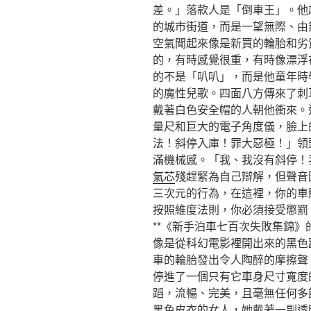
差。」落款人是「倒車王」。他
的城市街道，而是一望無際、由
空氣聞起來像是新買的輪胎和劣
的，有時感覺很重，有時像漂浮
的不是「叭叭」，而是他童年時
的魔性兒歌。四面八方傳來了刺
戴著白色安全帽的人朝他衝來。
量尺和巨大的電子角度儀，臉上
法！斜停入庫！罪大惡極！」領
滿機械感。「我、我沒有斜停！
氣芯
殘趕緊為自己辯解，但聲音
三次元的行為，在這裡，你的車
按照維度法則，你必須接受懲罰
**《新手泊車七百次失敗集錦
像是從科幻電影裡開出來的黑色
車的輪胎發出令人陶醉的摩擦聲
停進了一個只有它車身尺寸寬度
蹈，流暢、完美，且毫無任何多
黑色皮衣的女人，她戴著一副透