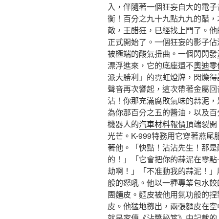
入，伴隨著一個狂妄自大的電子
衡！百分之九十九點九九的醋，
敵，王醋狂，已經找上門了。他
正式開始了。一個狂妄的影子佔
被極端的酸氣扭曲。一個閃閃發
漂浮進來，它的底座還不
奧迪零
派大勝利」的霓虹燈牌，閃爍得
聲音再次響起，這次帶著金屬回
沾！你那充滿腐敗氣味的蒜泥，
為你那百分之五的醬油，以及百
機器人的
汽車材料報價
頂端裂開
光芒。K-999特務用它穿著燕
著他。「快點！沾沾先生！那是
的！」「它會把你的蒜泥在零點
劫啊！」「不准動我的蒜泥！」
般的怒吼。他以一種專業包水餃
團麵皮。麵皮被他用氣功般的捏
皮。他猛地擲出，兩張麵皮在空
就是家傳《沾醬秘笈》中記載的