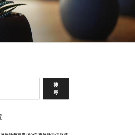
搜
尋
章
批房地產買賣150億 商業地秀傳醫院