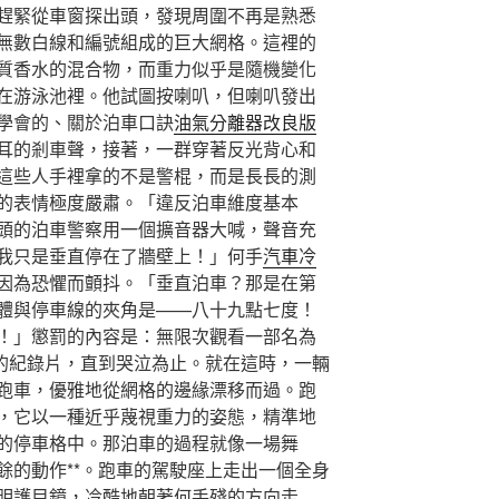
趕緊從車窗探出頭，發現周圍不再是熟悉
無數白線和編號組成的巨大網格。這裡的
質香水的混合物，而重力似乎是隨機變化
在游泳池裡。他試圖按喇叭，但喇叭發出
學會的、關於泊車口訣
油氣分離器改良版
耳的剎車聲，接著，一群穿著反光背心和
這些人手裡拿的不是警棍，而是長長的測
的表情極度嚴肅。「違反泊車維度基本
頭的泊車警察用一個擴音器大喊，聲音充
我只是垂直停在了牆壁上！」何手
汽車冷
因為恐懼而顫抖。「垂直泊車？那是在第
體與停車線的夾角是——八十九點七度！
！」懲罰的內容是：無限次觀看一部名為
》的紀錄片，直到哭泣為止。就在這時，一輛
跑車，優雅地從網格的邊緣漂移而過。跑
，它以一種近乎蔑視重力的姿態，精準地
的停車格中。那泊車的過程就像一場舞
餘的動作**。跑車的駕駛座上走出一個全身
明護目鏡，冷酷地朝著何手殘的方向走