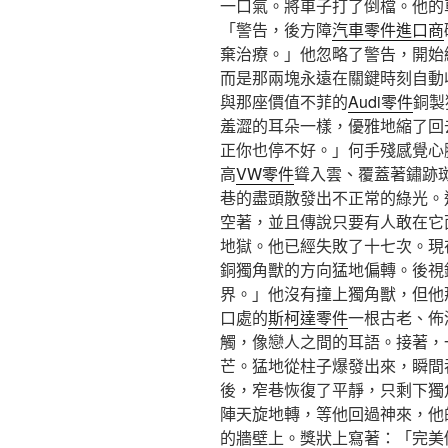
一口氣。將車子打了倒檔。他的
「警告，後方障
汽車零件進口商
棄治療。」他忽略了警告，開始
而是那兩塊永遠在關鍵時刻自動
與那座價值不菲的
Audi零件
銅製
羞澀的耳朵一樣，優雅地縮了回
正你也停不好。」何手殘感覺心
高
VW零件
聳入雲、覆蓋著鏽跡
巷的盡頭散發出不正常的綠光。
空著，並且傳說只要有人敢在它
地獄。他已經失敗了十七次。現
銅獨角獸的方向猛地偏轉。後視
界。」他沒有撞上獨角獸，但他
口處的
斯柯達零件
一根古老、佈
觸，像戀人之間的耳語。接著，
芒。猛地從柱子爆發出來，瞬間
後，窄巷恢復了平靜，只剩下獨
陣天旋地轉，等他回過神來，他
的牆壁上。獎狀上寫著：「完美