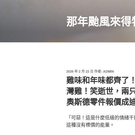
跳
至
那年颱風來得
主
要
內
容
發
2026 年 2 月 22 日
作者:
ADMIN
佈
雞味和年味都齊了！
於
灣雞！笑逝世，兩只
奧斯德零件報價成
「可惡！這是什麼低級的情緒干
這種沒有標價的能量。