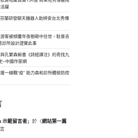
賣活躍
：芬蘭研發聊天機器人助辨安台北秀傳
女游客被傾覆年夜樹砸中往世，駐普吉
俱意診所設計證實此事
記與孔繁森躲書《詩經譯注》的奇找九
史–中國作家網
援一線戰“疫” 助力森和診所體檢防控
言
ss 示範留言者
」於〈
網站第一篇
言