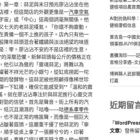
》第一章：蒜泥與末日預兆廖沾沾坐在他
健檢項目產買
店裡，但這間店的外觀更像是一
汽車空氣
AI對抗偽科學
宇宙」或「中心」這兩個詞毫無關係。他
健檢康假信息
又七天的老蒜泥嘆氣。「你還不夠靈動，
在責備一個不上進的孩子。店內只有他一
普吉島一中國
股陳年蒜頭混合著鐵鏽與淡淡絕望的味道
領事辦JIUYI
是：零。廖沾沾不安的不是店裡的生意，
書攤淘珍——
**的深層恐懼。新鮮蒜頭每公斤的價格正在
宮格分享遇–文
，他引以為傲的「靈魂蒜泥」將難以為
耀著不祥光芒的小銀勺，從缸底撈起一坨
博興縣人武部聲
間的發酵物。這蒜泥被他照顧得像稀世珍
打贏
彈一下缸邊，確保它能感受到**「溫和的震
圓滿。就在廖沾沾專注於與蒜泥進行心靈交流
對勁的信號。首先是聲音。街上所有的汽
近期留
、低沉且潮濕的「咕嚕——咕
德系車零件
，也不是正常的鳴笛聲，而像是一個巨大
「
WordPre
沾皺著眉頭，這嚴重干擾了他蒜泥的「寧
文章
〉發佈留
，順手從桌上拿了一張髒兮兮的，印著
生紙，塞進口袋以備不時之需。他一腳踏