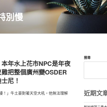
特別慢
搜尋
本年水上花市NPC是年夜
雞把整個廣州變OSDER
迪士尼！
近期文
擾！」牛土豪對著天空大吼，他無法理解
新加坡第二季大