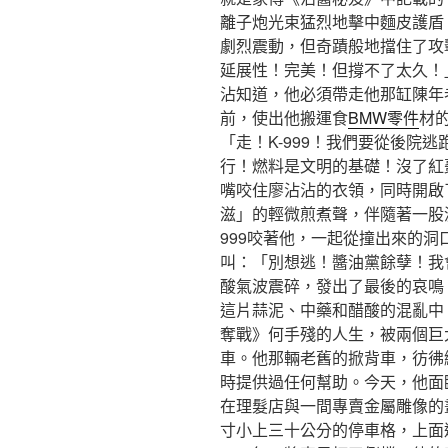
離子炮光束猛烈地擊中麵皮護盾
劇烈震動，但奇蹟般地擋住了攻
延展性！完美！但撐不了太久！」
沾知道，他必須帶走他那缸陳年
前，使出他搬運食
BMW零件
材
「走！K-999！我們要從後院
行！燃料是文明的基礎！沒了紅
嘴咬住廖沾沾的衣領，同時開啟
滋」的輕微煎煮聲，伴隨著一股
999咬著他，一起從撞出來的
叫：「別想逃！醬油黨餘孽！我
酸氣波震碎，發出了最後的哀鳴
這片蒜泥、中藥和醋酸的混亂中
奪戰》何手殘的人生，被兩個巨
車。他那輛老舊的掀背車，彷彿
時提供過任何幫助。今天，他面
在理髮店與一間專賣金屬雕像的
寸小上三十公分的停車格，上面