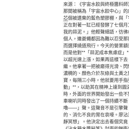
來源：《宇宙水餃與終極醬料師
那間被稱為「宇宙水餃中心」的
芯
個被遺棄的藍色塑膠棚，與「
正在對著一缸已經發酵了七個月
我的蒜泥。」他輕聲細語，彷彿
個人，連蒼蠅都因為難以忍受那
而選擇繞道飛行。今天的營業額
而是他對**「蒜泥成本焦慮症」
以超光速上漲，如果再這樣下去
繼。他拿著一把被磨得光滑、閃
濃稠的、顏色介於灰綠與土黃之
寶，每隔三小時，他就要用手指
動」**，以助其在精神上達到
時，外面的世界開始發出一些不
車喇叭同時發出了一個持續不斷
嚕——」聲。這聲音不是引擎聲
的、消化不良的胃在哀嚎。廖沾
靜冥想」。他決定出去看個究竟
《沾
水箱水
醬秘笈》封面的皺衛