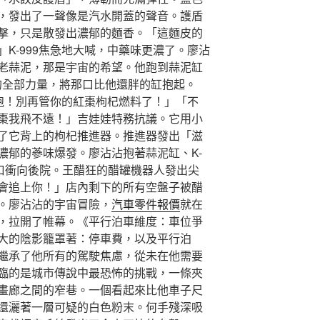
，發出了一聲像是汽水開蓋的聲音。護盾
擊，只是散發出濃郁的麵香。「這麵皮的
K-999焦急地大喊，中藥味更濃了。廖沾
老蒜泥，那是宇宙的希望。他跑到蒜泥缸
的全部力量，將那口比他還胖的缸抱起。
逃跑！別再管你的紅棗枸杞燃料了！」「不
棗我飛不遠！」吉娃娃特務抗議。它用小
了它背上的枸杞推進器。推進器發出「滋
濃郁的蔘味爆發。廖沾沾抱著蒜泥缸、K-
洞口衝向後院。王醋狂的醋罐機器人發出尖
會追上你！」店內剩下的所有空盤子被醋
。廖沾沾的宇宙冒險，
汽車零件報價
就在
，拉開了帷幕。《平行泊車維度：車位爭
大的陰影籠罩著：停車費，以及平行泊
繼承了他所有的駕駛焦慮，從未在他需要
臨的是城市傳說中最恐怖的挑戰，一條夾
畫廊之間的窄巷。一個看起來比他車子尺
還灑著一層可疑的白色粉末。何手殘深吸