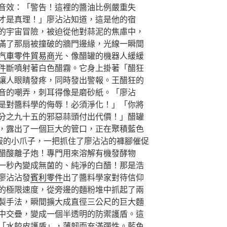
音效：「警告！這裡的醬油比例嚴重失
才是真理！」廖沾沾知道，這是他的宿
的宇宙冒險，被迫從他對蒜泥的焦慮中，
滿了那扇被撞破的牆門邊緣，光線一瞬間
汽車零件貿易商
光、像醋罐的機器人緩緩
件
斷噴射著白色醋霧。它身上掛著「醋狂
讓人眼睛發疼，同時發出警報。王醋狂的
音的嘲弄，刺耳得像是磨砂紙。「廖沾
是對醬料學的侮辱！必須淨化！」「你將
分之九十五的邪惡蒜頭付出代價！」醋罐
，露出了一個巨大的管口，正在聚積藍色
尾服的小爪子，一把抓住了廖沾沾的褲腳催促
醋酸離子炮！專門用來溶解有機發酵物
一秒內變成無菌的、純淨的白醋！那是浩
廖沾沾發
賓利零件
出了醬料學家對待信仰
的極限速度，從旁邊的麵粉堆中抓起了兩
製手法，瞬間擴大成直徑三公尺的巨大麵
中交疊，變成一個半透明的防禦護盾。這
「水餃皮護盾」，薄韌而充滿彈性。藍色