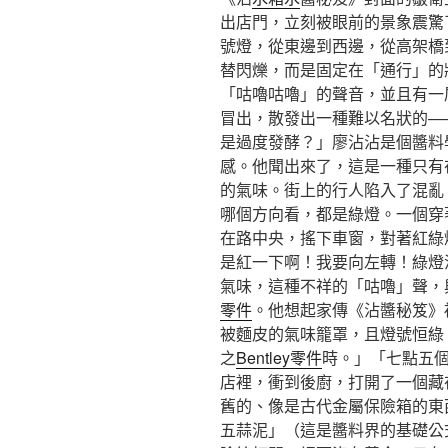
出店門，立刻被眼前的景象震驚
號燈，從東邊到西邊，從高架橋
替閃爍，而是固定在「通行」的
「咕嚕咕嚕」的聲音，並且有一
冒出，散發出一種難以名狀的—
是過度發酵？」廖沾沾是個醬料
感。他聞出來了，這是一種只有
的氣味。街上的行人陷入了混亂
哪個方向看，都是綠燈。一個穿
在路中央，搖下車窗，對著紅綠
是紅一下啊！我要向左轉！綠燈
氣味，這種不祥的「咕嚕」聲，
零件
。他想起家傳《沾醬秘笈》
被麵皮的氣味籠罩，且燈號恒綠
之
Bentley零件
時。」「七點五
店裡，衝到後廚，打開了一個藏
舊的、像是古代金屬保險箱的東
五蒜泥」（這是醬料界的基礎公