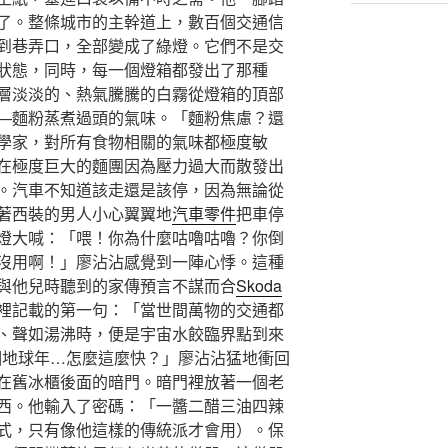
了。整條城市的主幹道上，數百個交通信
到巷弄口，全部變成了綠燈。它們不是交
狀態，同時，每一個燈箱都發出了那種
層淡淡的、熱氣騰騰的白霧從燈箱的頂部
—麵粉蒸煮過頭的氣味。「麵粉焦慮？還
學家，對所有食物相關的氣味都極度敏
在極度巨大的麵團因為壓力過大而散發出
。汽車不知道該走還是該停，因為無論從
著西裝的男人小心翼翼地
汽車零件
把車停
燈大喊：「喂！你為什麼咕嚕咕嚕？你倒
沒用啊！」廖沾沾感覺到一陣心悸。這種
與他兒時聽到的家傳預言不謀而合
Skoda
裡記載的第一句：「當世間萬物的交通都
、聲如湯沸時，便是宇宙水餃臨界點到來
個地球年…怎麼這麼快？」廖沾沾猛地衝回
在舊冰櫃後面的暗門。暗門裡放著一個老
西。他輸入了密碼：「一醬二醋三油四辣
式，只有像他這樣的傳統派才會用）。保