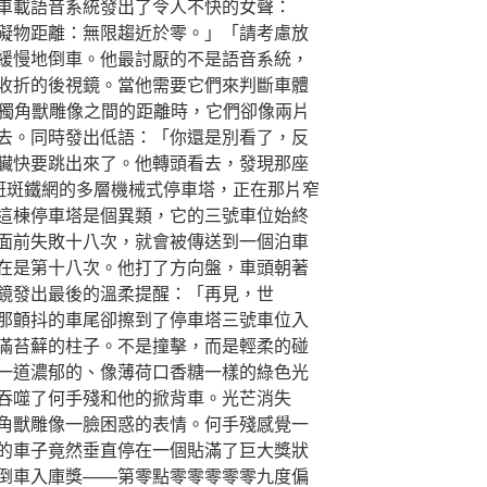
車載語音系統發出了令人不快的女聲：
礙物距離：無限趨近於零。」「請考慮放
緩慢地倒車。他最討厭的不是語音系統，
收折的後視鏡。當他需要它們來判斷車體
獨角獸雕像之間的距離時，它們卻像兩片
去。同時發出低語：「你還是別看了，反
臟快要跳出來了。他轉頭看去，發現那座
斑斑鐵網的多層機械式停車塔，正在那片窄
這棟停車塔是個異類，它的三號車位始終
面前失敗十八次，就會被傳送到一個泊車
在是第十八次。他打了方向盤，車頭朝著
鏡發出最後的溫柔提醒：「再見，世
那顫抖的車尾卻擦到了停車塔三號車位入
滿苔蘚的柱子。不是撞擊，而是輕柔的碰
一道濃郁的、像薄荷口香糖一樣的綠色光
吞噬了何手殘和他的掀背車。光芒消失
角獸雕像一臉困惑的表情。何手殘感覺一
的車子竟然垂直停在一個貼滿了巨大獎狀
倒車入庫獎——第零點零零零零零九度偏