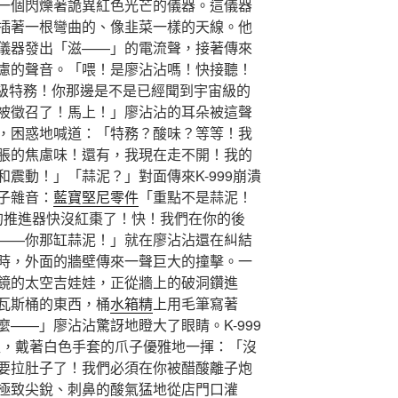
一個閃爍著詭異紅色光芒的儀器。這儀器
插著一根彎曲的、像韭菜一樣的天線。他
儀器發出「滋——」的電流聲，接著傳來
慮的聲音。「喂！是廖沾沾嗎！快接聽！
盟特級特務！你那邊是不是已經聞到宇宙級的
被徵召了！馬上！」廖沾沾的耳朵被這聲
，困惑地喊道：「特務？酸味？等等！我
脹的焦慮味！還有，我現在走不開！我的
震動！」「蒜泥？」對面傳來K-999崩潰
子雜音：
藍寶堅尼零件
「重點不是蒜泥！
們的推進器快沒紅棗了！快！我們在你的後
——你那缸蒜泥！」就在廖沾沾還在糾結
時，外面的牆壁傳來一聲巨大的撞擊。一
鏡的太空吉娃娃，正從牆上的破洞鑽進
瓦斯桶的東西，桶
水箱精
上用毛筆寫著
——」廖沾沾驚訝地瞪大了眼睛。K-999
直，戴著白色手套的爪子優雅地一揮：「沒
要拉肚子了！我們必須在你被醋酸離子炮
極致尖銳、刺鼻的酸氣猛地從店門口灌