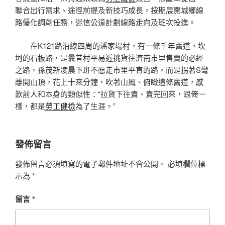
聯合出行需求、途徑前提及新技巧成長，按期展開城鄉線
路優化調劑任務，迷信公道計劃線路走向及班次投進。
在K121路沿線四周的潘家場村，有一條千年舊道，坎
坷的石板路，是曩昔村平易近挑貨往濟南市里售賣的必經
之路。孫茂新凌晨下班不愿走市里平直的路，而是拐著S彎
離開山頂，花上十來分鐘，吹著山風、俯瞰這條舊道，感
歎前人和本身的類似性：“拉貨下往賣、賣完回來，跟俺一
樣，都是
勞工健檢
為了生涯。”
發佈留言
發佈留言必須填寫的電子郵件地址不會公開。
必填欄位標
示為
*
留言
*