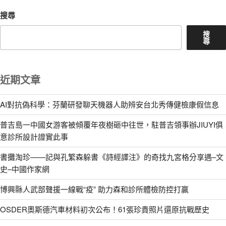
搜尋
搜
尋
近期文章
AI對抗偽科學：芬蘭研發聊天機器人助辨安台北秀傳健檢康假信息
普吉島一中國女游客被傾覆年夜樹砸中往世，駐普吉領事辦JIUYI俱
意診所設計證實此事
書攤淘珍——記與孔繁森躲書《詩經譯注》的奇找九宮格分享遇–文
史–中國作家網
博興縣人武部聲援一線戰“疫” 助力森和診所體檢防控打贏
OSDER奧斯德汽車材料初次公布！61張珍貴照片還原抗戰歷史