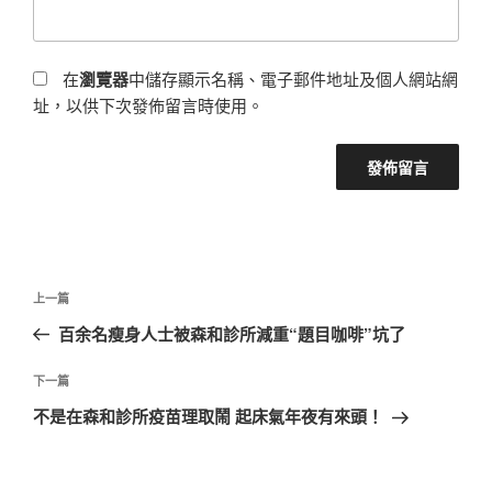
在
瀏覽器
中儲存顯示名稱、電子郵件地址及個人網站網
址，以供下次發佈留言時使用。
文
上
上一篇
章
一
百余名瘦身人士被森和診所減重“題目咖啡”坑了
導
篇
覽
文
下
下一篇
章
一
不是在森和診所疫苗理取鬧 起床氣年夜有來頭！
篇
文
章