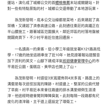
運站，演化成了城鄉公交的首
體檢推薦
末站或關鍵站。針
對一些有特點景點的村，城鄉公交還帶動了本地游玩業。
孫茂新發明，底本公交沿線都是菜地，后來建起了高
架橋，又建起了濟泰高速公路，此刻通往棗莊的高鐵正在
半山腰施工。跟著城區范圍擴大，鄰近郊區的村落地盤被
開闢商買下，不少村平易近住進回遷房。
一名讀高一的乘客，從小學三年級就坐著K121路高低
學，17歲的她坐這趟車坐了近10年。她見證著報站提醒音
加下流利的英文，山腳下建成洋氣
巡迴健康管理中心
的市
平易近公園，蛋糕店、美甲店也開上了山。
孫茂新發明，村道從3米寬擺佈到4米多寬，路面上的
溝壑是每次途徑加寬的陳跡。村道邊上，整潔的公廁代替
了旱廁。村平易近本來會往路邊的排水溝里傾倒生涯渣
滓，他途經時總會聞到陣陣臭氣。此刻每隔一段路都有尺
度化的渣滓箱，主干道上還設定了環衛工。