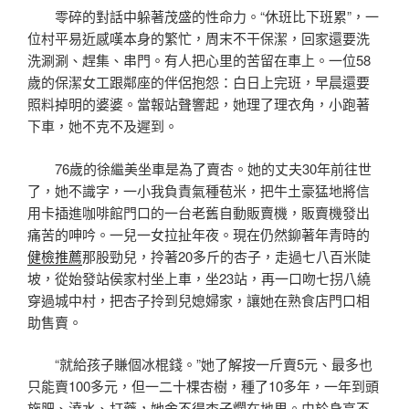
零碎的對話中躲著茂盛的性命力。“休班比下班累”，一
位村平易近感嘆本身的繁忙，周末不干保潔，回家還要洗
洗涮涮、趕集、串門。有人把心里的苦留在車上。一位58
歲的保潔女工跟鄰座的伴侶抱怨：白日上完班，早晨還要
照料掉明的婆婆。當報站聲響起，她理了理衣角，小跑著
下車，她不克不及遲到。
76歲的徐繼美坐車是為了賣杏。她的丈夫30年前往世
了，她不識字，一小我負責氣種苞米，把牛土豪猛地將信
用卡插進咖啡館門口的一台老舊自動販賣機，販賣機發出
痛苦的呻吟。一兒一女拉扯年夜。現在仍然鉚著年青時的
健檢推薦
那股勁兒，拎著20多斤的杏子，走過七八百米陡
坡，從始發站侯家村坐上車，坐23站，再一口吻七拐八繞
穿過城中村，把杏子拎到兒媳婦家，讓她在熟食店門口相
助售賣。
“就給孩子賺個冰棍錢。”她了解按一斤賣5元、最多也
只能賣100多元，但一二十棵杏樹，種了10多年，一年到頭
施肥、澆水、打藥，她舍不得杏子爛在地里。由於身高不