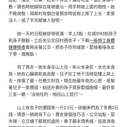
敷，摘杏時她腳踩在陡坡邊沿，用手夠坡上面的樹枝。她
不敢爬樹，隔鄰村有個白叟摘杏時從樹上摔了上去，家里
沒人，過了半天賦被人發明。
她一天的日程被排得很滿：早上5點，在城中村給孩子
和孫子做飯，之后坐公交回村摘杏子。下戰
一般勞工身體
健康檢查
書再坐著公交，把杏子拎到城里，緊接著接孫女
下學、做晚飯。
到了周末，她本身在山上住，柴火本身砍，水也本身
挑。她有心臟病和高血壓，兒子在工地干活時從樓上摔上
去，摔傷了腿，任務欠好找。現在她最年夜的心愿，是幫
著兒子一家攢錢，給送外賣的孫子買房娶個媳婦，最好是
三室一廳，“沒咱住的，咱回山上就行”。
山上收杏子的價錢是一斤2.3元，徐繼美們為了多賣2元
錢，情愿一趟趟背下山。賣杏是個技巧活，公交站點、菜
市場、立交橋下都是好處所。車子顛末領秀城，這是濟南