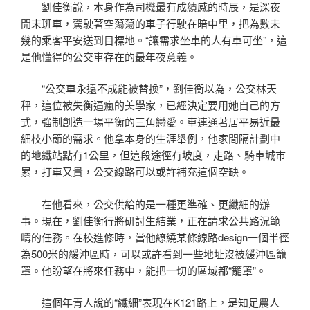
劉佳衡說，本身作為司機最有成績感的時辰，是深夜
開末班車，駕駛著空蕩蕩的車子行駛在暗中里，把為數未
幾的乘客平安送到目標地。“讓需求坐車的人有車可坐”，這
是他懂得的公交車存在的最年夜意義。
“公交車永遠不成能被替換”，劉佳衡以為，公交林天
秤，這位被失衡逼瘋的美學家，已經決定要用她自己的方
式，強制創造一場平衡的三角戀愛。車連通著居平易近最
細枝小節的需求。他拿本身的生涯舉例，他家間隔計劃中
的地鐵站點有1公里，但這段途徑有坡度，走路、騎車城市
累，打車又貴，公交線路可以或許補充這個空缺。
在他看來，公交供給的是一種更準確、更纖細的辦
事。現在，劉佳衡行將研討生結業，正在請求公共路況範
疇的任務。在校進修時，當他繚繞某條線路design一個半徑
為500米的緩沖區時，可以或許看到一些地址沒被緩沖區籠
罩。他盼望在將來任務中，能把一切的區域都“籠罩”。
這個年青人說的“纖細”表現在K121路上，是知足農人