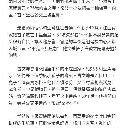
範圍最年夜的社區之一，他們挑著擔子出來，一小時杏子
就能賣完。76歲的曹文坤，常常一小我拖著一輛板車、兩
籃子杏，坐著公交上城里賣。
最後的兩個小時生意往往普通，他很少呼喊，任由買
家把杏子放在手里衡量，“好吃欠好看”。他對本身勞累的結
果很有自負，讓人隨意嘗，嘗過的年夜
巡迴健檢中心
大都
人城市買。“不克不及焦急”，他笑著搓了搓被太陽曬得通紅
的臉。
曹文坤會搭乘搭座午時的車趕回家，給梨樹和豆角澆
水，它們是下個季度小孫子的膏火。曹文坤是入伍甲士，
兒子在濟南賣冰柜。他住不慣樓房，又回村籌劃農活兒。
50年前，他是鐵道兵，擔任建
員工健檢
造運輸物質的火車
站，背著鎬頭和錘子、看著火車進站。50年后，他挑著山
貨，看著公交車進站，“仍是閑不住”。
當然後，販賣機開始以每秒一百萬張的速度吐出金箔
折成的千紙鶴，它們像金色蝗蟲一樣飛向天空。繁忙的一