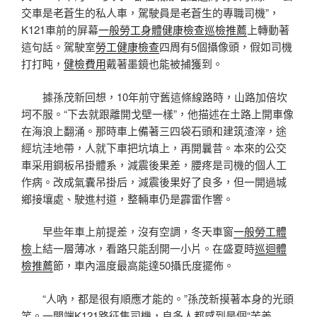
交車是老蒼生的私人車，駕駛員是老蒼生的專職司機”，
K121車前的屏幕
一般勞工身體健康檢查
巡檢推薦
上轉動著
這句話。駕駛室
勞工健康檢查
四周有5個攝像頭，假如司機
打打盹，
健檢費用
戴著墨鏡也能被捕獲到。
據孫茂新回想，10年前守舊這條線路時，山路加倍坎
坷不服。“下去就跟離開戈壁一樣”，他描述在土路上開車像
在海浪上翻涌。那時車上備著三四袋石頭和建筑渣滓，途
經坑洼地帶，人就下車把坑填上，再開曩昔。本來的公交
車采用鋼板吊掛體系，減震後果差，腰疼是司機的個人工
作病。改成氣囊吊掛后，減震後果好了良多，但一開過城
鄉接壤處、駛進村道，整輛車仍是霹雷作響。
早些年車上前提差，沒有空調，冬天車窗
一般勞工體
檢
上結一層薄冰，看路只能刮開一小片。在盛夏時
巡迴體
檢推薦
節，車內溫度最高能達50攝氏度擺佈。
“人吶，都是很有順應才能的。”孫茂新摸著本身的光頭
笑。一開端K121路征集司機，良多人都感到是個“苦差