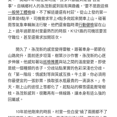
事”。自稱鄉村人的孫茂新感到挺有興趣義，“要不是跑這條
一般勞工體檢
線，不了解這邊還有村莊”。從山上發的第一
班車是6點半，司機需求早上4點多爬起來開車上山。碰著
雨雪氣象車輛無法行駛，他們還會臨時滯
行動健檢
留在山
上。過年過節是村里最熱烈的時辰，K121路的司機班要苦
守職位，甚至還需求加開班次。
開久了，孫茂新的感官變得靈敏。跟著車身一節節在
山路爬升，面前逐步坦蕩，樹葉沙沙作響，孫茂新的心逐
步伸展。他感知著站
巡檢推薦
與站之間的溫度變更，即使
是統一個種類的杏子，分歧站點果實的色彩深淺也分歧。
在「第一階段：情感對等與質感互換。牛土豪，你必須用
你最便宜的一張鈔票，換取張水瓶最貴的一滴淚水。」冬
天，剛上山的途徑上雪都化了，起點站的積雪還能壓彎樹
枝。孫茂新感到，很難再有一條線路，讓本身有這么強的
回屬感。
10年前他剛來的時辰，村里一些白叟“繞了兩圈都不了