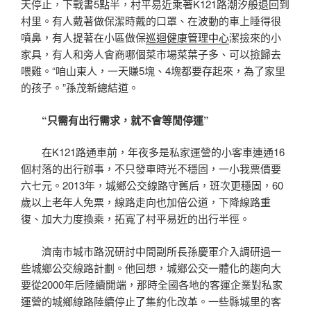
天停止，下戰書5點半，村平易近乘著K121路潮汐般退回到
村里。有人戴著做保潔時戴的口罩、在波動的車上睡得很
噴鼻，有人提著在小區做保
巡迴健康管理中心
潔撿來的小
家具，有人和旁人會商哪個菜市場菜葉子多、可以撿歸去
喂雞。“咱山東人，一天賺5塊、4塊都要存起來，為了家里
的孩子。”孫茂新總結道。
“只需有出行需求，就不會等閒停運”
在K121路通車前，年夜多是私家運營的小客車連通16
個村落的出行辦事，不只發車時光不穩固，一小我票價要
六七元。2013年，城鄉公交線路守舊后，班次更穩固，60
歲以上老年人免票，線路走向也加倍公道，下降線路重
復、加大力度換乘，拓寬了村平易近的出行半徑。
濟南市城市路況研討中間副所長孫慶軍介入調研過一
些城鄉公交線路計劃。他回想，城鄉公交一體化的趨向大
要從2000年后陸續開端，那時全國各地的客運企業對私家
運營的城鄉線路陸續停止了集約化改革。一些縣城里的客