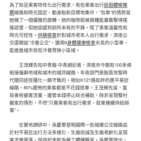
為了知足乘客特性化出行需求，有些乘客出行
巡迴體檢推
薦
線路和時光固定，動身點和目標地集中，“包車”的情勢晉
她做了一個優雅的旋轉，她的咖啡館被兩種能量衝擊得搖
搖欲墜，但她卻感到前所未有的平靜。陞了乘客溫馨性和
時光可控性。
供膳檢查
針對城市老年人出行需求，濟南公
交還開設“冷巷公交”，選用6
身體健康檢查
米長的小型車，
能進進城市背街冷巷等狹小區域。
王茂輝告知中青報·中青網記者，濟南市今朝有100多條
銜接偏僻地域和城市的城郊線路，年夜部門是脫貧攻堅時
代隨同途徑優化一路守舊的。相似K121路如許的惠平易近
線路，80%擺佈的乘客都是不花錢搭車。王茂輝先容，當
局會依據客流量、運營本錢停止綜合補助，除非呈現整村
搬家的情形，不然“只需乘客有出行需求，就會連續供給辦
事”。
在實地調研中，孫慶軍發明國際一些城鄉公交線路由
於村平易近出行方法多樣化、生齒削減及生齒老齡化呈現
客流量降落，保持起來較為
勞工體健
艱苦。孫慶軍提出，