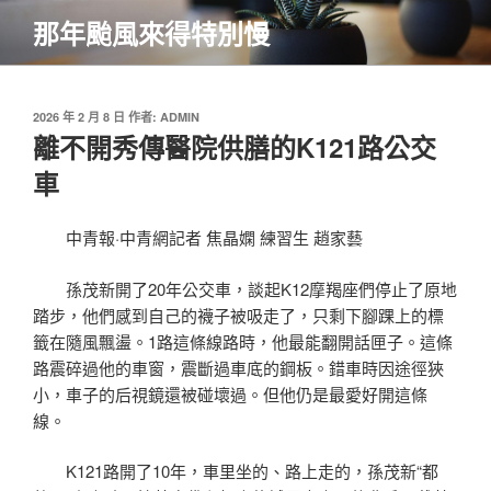
跳
那年颱風來得特別慢
至
主
要
內
發
2026 年 2 月 8 日
作者:
ADMIN
佈
離不開秀傳醫院供膳的K121路公交
容
於
車
中青報·中青網記者 焦晶嫻 練習生 趙家藝
孫茂新開了20年公交車，談起K12摩羯座們停止了原地
踏步，他們感到自己的襪子被吸走了，只剩下腳踝上的標
籤在隨風飄盪。1路這條線路時，他最能翻開話匣子。這條
路震碎過他的車窗，震斷過車底的鋼板。錯車時因途徑狹
小，車子的后視鏡還被碰壞過。但他仍是最愛好開這條
線。
K121路開了10年，車里坐的、路上走的，孫茂新“都