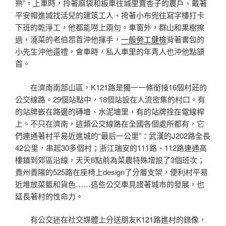
熟”。上車時，拎著麻袋和板車往城里賣杏子的農戶、戴著
平安帽進城找活兒的建筑工人、挎著小布兜往寫字樓打卡
下班的乾淨工，他都能嘮上兩句。車窗外，群山和果樹擦
過，澆菜的老伯昂首沖他揮手，
一般勞工健檢
背著書包的
小先生沖他還禮，會車時，私人車里的年青人也沖他點頷
首。
在濟南南部山區，K121路是獨一一條銜接16個村莊的
公交線路。29個站點中，18個站設在人流密集的村口。有
的站牌嵌在路邊的磚墻、水泥墻里，有的站牌拴在電線桿
上。不只在濟南，這類公交線路在全國各個處所都有，它
們連通著村平易近進城的“最后一公里”：武漢的J202路全長
42公里，串起30多個村；浙江瑞安的111路、112路連通高
樓鎮到郊區沿線，天天6點前為菜農特殊增設了3個班次；
貴州貴陽的525路在座椅上design了分層支架，便利村平易
近堆放菜籃和貨色……這些公交車見證著城市的發展，也
延長著村的性命力。
有公交迷在社交媒體上分送朋友K121路進村的錄像，