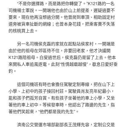
“不是你選擇路，而是路把你轉變了。”K121路的一名
司機楊士軍說。一開端他也由於山上前提差，遲疑過要不
要來，現在他再沒想過分開。他曾爬到車頂、相助固定村
道旁被貨車扯斷的網線；也曾本身花錢，把乘客賣不失落
的核桃買上去。
另一名司機侯克磊的家就在起點站侯家村，一開端是
由於他的祖母在郊區待不住，非要回老家，他才決議開
K121路陪祖母。白叟過世后，侯克磊仍是留了上去。他本
來開私人車追風逐電，此刻“性情越磨越慢”，歇息日愛好垂
釣。
這個司機班有時也會擔任駕駛定制專線，把在山下上
小學、上初中的孩子接回村莊。駕駛員肖友亮年紀最小，
能和孩子們孤芳自賞。有些孩子坐著他的車上小學，又坐
著他的車上初中。等候發車時，他認出了路邊的先生，指
著他們笑起來，“他們都是我的先生”。
濟南公交營運市場部副部長王茂輝先容，定制公交是