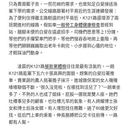
只為賣兩籃子杏、一兜花椒的需求，也是知足白叟接送孫
輩下學的需求。公交線路跟著村平易近的生涯連續發展：
為了便利住得離主路較遠的村平易近，K121路還增添了兩
班開進村的線路。假如車
一般勞工身體健康檢查
曾經到
站、腿腳未便的白叟在遠處招手，司機們愿意等上1分鐘，
等他們的手攥緊車門把手，等他們慢吞吞地爬上臺階，再
等他們顫顫巍巍取出老年卡刷完、小步挪到心儀的地位，
才輕踩油門動身。
凌晨的K121路
餐飲業體檢
往往是最有活氣的，一趟
K121路能塞下五六十張高興的面貌。趕集的白叟拉著推
車，賣果蔬的農人挑著擔子抹汗，進城做保潔的女人嘰嘰
喳喳聊個不斷。“很久沒見啦，在哪找到活兒了？”一趟車坐
多了，不熟的人也成了姐妹，屁股一挪就是雙人座。她們
吐槽事兒多的顧客，也吐槽亢旱的氣象。有人誇耀博士孫
女和博士后孫女婿，有人埋怨找任務難、過了60歲更欠好
找。從后門上車的乘客，伸長胳膊把公交卡往前傳，一路
都有人幫。