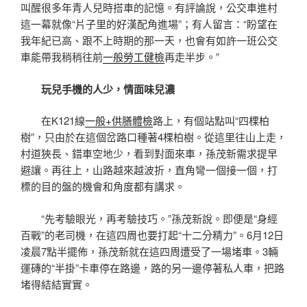
叫醒很多年青人兒時搭車的記憶。有評論說，公交車進村
這一幕就像“片子里的好漢配角進場”；有人留言：“盼望在
我年紀已高、跟不上時期的那一天，也會有如許一班公交
車能帶我稍稍往前
一般勞工健檢
再走半步。”
玩兒手機的人少，情面味兒濃
在K121線
一般+供膳體檢
路上，有個站點叫“四棵柏
樹”，只由於在這個岔路口種著4棵柏樹。從這里往山上走，
村道狹長、錯車空地少，看到對面來車，孫茂新需求提早
避讓。再往上，山路越來越波折，直角彎一個接一個，打
標的目的盤的機會和角度都有講求。
“先考驗眼光，再考驗技巧。”孫茂新說。即便是“身經
百戰”的老司機，在這四周也要打起“十二分精力”。6月12日
凌晨7點半擺佈，孫茂新就在這四周遭受了一場堵車。3輛
運磚的“半掛”卡車停在路邊，路的另一邊停著私人車，把路
堵得結結實實。