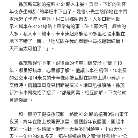
孫茂新駕駛的這趟K121路人未幾，賣菜、下班的乘客
年夜多坐6點半的早班車下山了。幾個小先生悠閑地在車門
處玩起了卡牌。車外，村口同鄉圍過去，人多口雜地批
示。堵車在K121線路上是常有的事，碰上節沐日，趕集的
人多，私人車、罐車、卡車連起來能堵10多里地張水瓶在
地下室嚇了一跳：「她試圖在我的單戀中尋找邏輯結構！
天秤座太可怕了！」。
孫茂新趕忙下車，跟後面的卡車司機交涉，“開了10
年，哪里好錯車，心里都了解”。他讓卡車往后倒，10米長
的公交車和14米長的卡車像兩端巨獸在鋼絲上邁小碎步。
交織時，兩輛車車身只相距幾厘米。堵車危機解除，孫茂
新沖卡車司機招了招手，“都是同業，相互諒解，下次他就
會給你讓”。
和
一般勞工健檢
孫茂新一路開K121路的還有3個山東年
夜漢，終年在路上被曬得漆黑，個個膀年夜腰圓，開起車
來卻一個比一個精緻。他們一天至多開4趟車，干兩天休一
天，一年中的200多天，都在城鄉站點之間“穿針引線”。“公