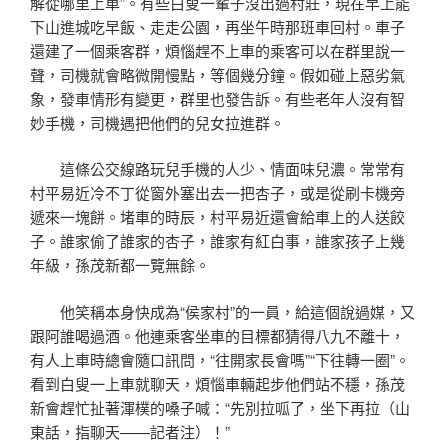
解從哪里上車”。有些白叟一輩子沒出過村莊，現在早上能
下山進城吃早飯、走走公園，再坐午時那班車回村。車子
還建了一個乘客群，煩惱趕不上車的乘客可以在群里說一
聲，司機就會略微開慢點，等個幾分鐘。假如碰上惡劣氣
象，發車情形有變更，群里也發告訴。有些老年人沒有智
妙手機，司機遇把他們的兒女拉進群。
這條公交線路玩兒手機的人少、情面味兒濃。常常有
村平易近冷不丁從窗外塞出去一把杏子，或是從刷卡機旁
遞來一塊餅。堵車的時辰，村平易近還會給車上的人送餃
子。誰家偷了誰家的杏子，誰家有紅白事，誰家孩子上幾
年級，孫茂新都一覽無餘。
他笑稱本身快成為“侯家村”的一員，給這個說過媒，又
跟阿誰喝過酒。他連乘客坐車的目標都猜得八九不離十，
有人上車時總會隨口訊問，“往開家長會嗎”“下往轉一圈”。
看到白叟一上車就聊天，煩惱車輛起步他們站不穩，孫茂
新會趕忙扯著渾樸的嗓子喊：“先別拉呱了，坐下再拉（山
東話，指聊天——記者注）！”