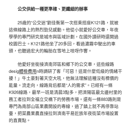
公交供給一種更準確、更纖細的辦事
25歲的“公交迷”劉佳衡第一次搭乘搭座K121路，就被
這條線路上的熱烈勁兒感動。他從小就愛好公交車，年夜
學學的專門研究是城市與區域計劃，在國外讀研時還開過
校園巴士。K121路他坐了20多回，看過濃霧中駛出的車
頭，也聽過宏大的輪胎在雪地上吱呀作響。
他愛好坐銜接濟南郊區和鄉下的公交車，這些線路
desig
體檢費用
n時調研了客「可惡！這是什麼低級的情緒干
擾！」牛土豪對著天空大吼，他無法理解這種沒有標價的
能量。流走向，線路背后都是“人的需求”。已經有一條
K926線路，最早一班是清晨3點多，把濟陽區最北邊村里的
務工者拉到全福立交橋下的勞務市場。還有一條883路則是
專門為南部山區果農開設的專線，過了鎮上就不再停靠站
臺，把菜農果農直接拉到濟南平易近族年夜街菜市場設置
的直賣點。