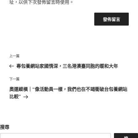
址，以供下次發佈留言時使用。
文
上
上一篇
章
一
專包養網站家國情深，三名港澳臺同胞的暖和大年
導
篇
覽
文
下
下一篇
章
一
奧運縱橫｜“像活動員一樣，我們也在不竭衝破台包養網站
篇
比較”
文
章
搜尋