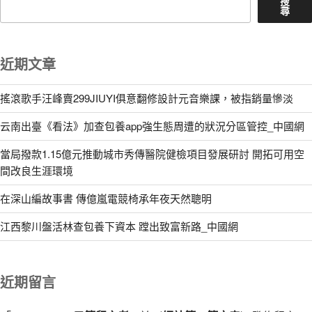
搜
尋
近期文章
搖滾歌手汪峰賣299JIUYI俱意翻修設計元音樂課，被指銷量慘淡
云南出臺《看法》加查包養app強生態周遭的狀況分區管控_中國網
當局撥款1.15億元推動城市秀傳醫院健檢項目發展研討 開拓可用空
間改良生涯環境
在深山編故事書 傳億嵐電競椅承年夜天然聰明
江西黎川盤活林查包養下資本 蹚出致富新路_中國網
近期留言