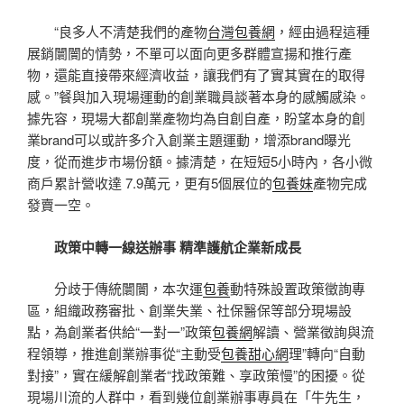
“良多人不清楚我們的產物
台灣包養網
，經由過程這種
展銷闤闠的情勢，不單可以面向更多群體宣揚和推行產
物，還能直接帶來經濟收益，讓我們有了實其實在的取得
感。”餐與加入現場運動的創業職員談著本身的感觸感染。
據先容，現場大都創業產物均為自創自產，盼望本身的創
業brand可以或許多介入創業主題運動，增添brand曝光
度，從而進步市場份額。據清楚，在短短5小時內，各小微
商戶累計營收達 7.9萬元，更有5個展位的
包養妹
產物完成
發賣一空。
政策中轉一線送辦事 精準護航企業新成長
分歧于傳統闤闠，本次運
包養
動特殊設置政策徵詢專
區，組織政務審批、創業失業、社保醫保等部分現場設
點，為創業者供給“一對一”政策
包養網
解讀、營業徵詢與流
程領導，推進創業辦事從“主動受
包養甜心網
理”轉向“自動
對接”，實在緩解創業者“找政策難、享政策慢”的困擾。從
現場川流的人群中，看到幾位創業辦事專員在「牛先生，