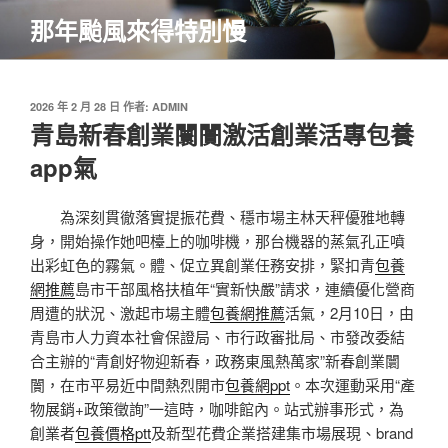
跳
那年颱風來得特別慢
至
主
要
內
發
2026 年 2 月 28 日
作者:
ADMIN
佈
青島新春創業闤闠激活創業活專包養
容
於
app氣
為深刻貫徹落實提振花費、穩市場主林天秤優雅地轉
身，開始操作她吧檯上的咖啡機，那台機器的蒸氣孔正噴
出彩虹色的霧氣。體、促立異創業任務安排，緊扣青
包養
網推薦
島市干部風格扶植年“實新快嚴”請求，連續優化營商
周遭的狀況、激起市場主體
包養網推薦
活氣，2月10日，由
青島市人力資本社會保證局、市行政審批局、市發改委結
合主辦的“青創好物迎新春，政務東風熱萬家”新春創業闤
闠，在市平易近中間熱烈開市
包養網ppt
。本次運動采用“產
物展銷+政策徵詢”一這時，咖啡館內。站式辦事形式，為
創業者
包養價格ptt
及新型花費企業搭建集市場展現、brand