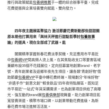
推行與政策賦能
包養網推薦
于一體的綜合辦事平臺，完成
花費提振與企業培養雙向賦能、雙向發力。
四年夜主題展區聚協力 激活節慶花費新動那些甜甜圈
原本是他打算用來「與林天秤進行甜點哲學討
包養故事
論」的道具，現在全部成了武器。能
闤闠精準掌握新春花費淡季契機，充足應用市平易近
中
包養網VIP
間高頻人流上風，在其焦點收支口等要害區域
兼顧布設35個不花錢展位，定向招募當地創業brand、老字
號、青年創業者及返鄉年夜先生項目，讓各類“青創好物”借
助節慶
包養網VIP
平臺中轉花費終端。現場劃分“年味好物”
“非遺手作”“創意文創”“輕食飲品”四年夜特點展區，既知足
市平易近“一站式”年貨采購需求，也為創業項目供給了高曝
光、強互動的brand展
包養俱樂部
現舞臺，助力創業項目拓
寬發賣渠道、積聚市場口碑，以創業帶動花費進級，為新
春花費市場注進鮮活活氣。