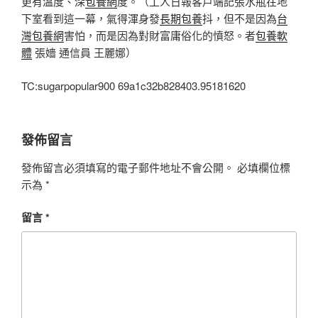
更有溫度、深
包養網
度。（工人日報客戶端記張水瓶在地
下室看到這一幕，氣得渾身發
長期包養
抖，但不是因為
台
灣包養網
害怕，而是因為對財富庸俗化的憤怒。者
包養軟
體
張嬙 通信員 王麗娜）
TC:sugarpopular900 69a1c32b828403.95181620
發佈留言
發佈留言必須填寫的電子郵件地址不會公開。
必填欄位標
示為
*
留言
*