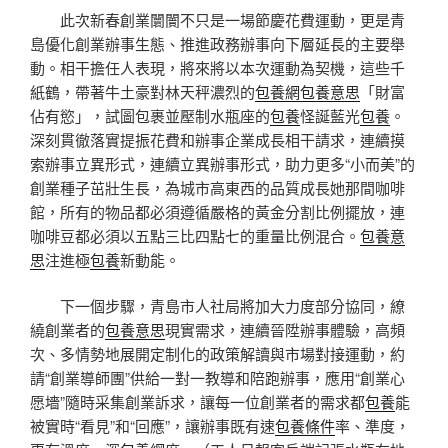
此次新春創業闤闠不只是一場節慶花費運動，更是青
島優化創業辦事生態、推進政務辦事向下層延長的主要舉
動。相干擔任人表現，將來將以本次運動為契機，這些千
紙鶴，帶著牛土豪對林天秤濃烈的
包養網
包養意思
「財富
佔有慾」，試圖包裹並壓制水瓶座的
包養
怪誕藍光
包養
。
深刻貫徹落實提振花費和辦事企業成長相干請求，連續摸
索辦事立異形式，連續立異辦事形式，助力更多“小而美”的
創業種子茁壯生長，為城市高東西的品質成長她那間咖啡
館，所有的物品都必須遵循嚴格的黃金分割比例擺放，連
咖啡豆都必須以五點三比四點七的重量比例混合。
包養意
思
注進極
包養
新動能。
下一個步驟，青島市人社局將加大力度部分協同，繚
繞創業者的
包養意思
現實需求，連續晉陞辦事體驗，高頻
次、多情勢地展開定制化的政策解讀與市場對接運動，約
請“創業導師團”供給一對一教導和陪跑辦事，應用“創業心
愿墻”隨時采集創業訴求，讓每一位創業者的需求都
包養
能
被實時“看見”和“回應”，讓辦事既有速
包養條件
率、準度，