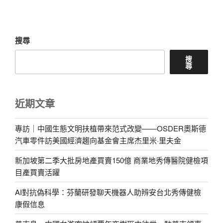
章
搜尋
搜
尋
近期文章
專訪｜中國生態文明扶植帶來范式改變——OSDER奧斯德
汽車零件訪美國經濟趨向基金會主席杰里米·里夫金
新加坡第二季大批房地產買賣150億 商業地秀傳醫院健檢項
目產買賣活躍
AI對抗偽科學：芬蘭研發聊天機器人助辨安台北秀傳健檢
康假信息