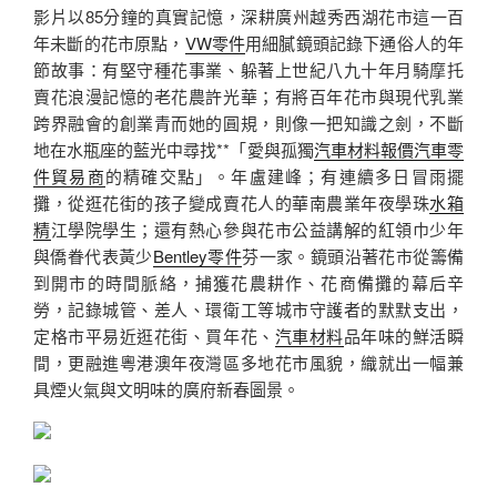
影片以85分鐘的真實記憶，深耕廣州越秀西湖花市這一百
年未斷的花市原點，
VW零件
用細膩鏡頭記錄下通俗人的年
節故事：有堅守種花事業、躲著上世紀八九十年月騎摩托
賣花浪漫記憶的老花農許光華；有將百年花市與現代乳業
跨界融會的創業青而她的圓規，則像一把知識之劍，不斷
地在水瓶座的藍光中尋找**「愛與孤獨
汽車材料報價
汽車零
件貿易商
的精確交點」。年盧建峰；有連續多日冒雨擺
攤，從逛花街的孩子變成賣花人的華南農業年夜學珠
水箱
精
江學院學生；還有熱心參與花市公益講解的紅領巾少年
與僑眷代表黃少
Bentley零件
芬一家。鏡頭沿著花市從籌備
到開市的時間脈絡，捕獲花農耕作、花商備攤的幕后辛
勞，記錄城管、差人、環衛工等城市守護者的默默支出，
定格市平易近逛花街、買年花、
汽車材料
品年味的鮮活瞬
間，更融進粵港澳年夜灣區多地花市風貌，織就出一幅兼
具煙火氣與文明味的廣府新春圖景。