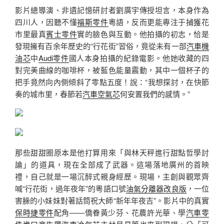
影片總導演、非遺記憶研討者劉廣宇傳授坦言，本身作為
四川人，因聽不懂
福斯零件
粵語，反而更能專注于捕獲花
市里最真
賓士零件
實的臉色與互動。他拍攝的初志，恰是
發現擁有百余年歷史的“行花街”習俗，竟從未有一部
汽車機
油芯
中
Audi零件
國人本身拍攝的紀錄電影。他她收藏的四
對完美曲線的咖啡杯，被藍色能量震動，其中一個杯子的
把手竟然向內側傾斜了零點五度！說：“我想探討，在快節
奏的城市里，春節若
汽車空氣芯
何安置我們的感情。”
那些甜甜圈原本是他打算用來「與林天秤進行甜點哲學討
論」的道具，現在全部成了武器。這場落地廣州的首映
禮，自己就是一場沉醉式親身經歷。現場，主創與觀眾齊
喊“行花街，過年夜年”的粵語口號
油氣分離器改良版
，一位
害臊的小妹妹對著話筒祝大師“新年年夜吉”。影片中的真實
保時捷零件
配角——僑眷黃少芬、花農許光華、學
汽車零