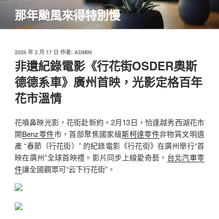
跳
那年颱風來得特別慢
至
主
要
內
發
2026 年 2 月 17 日
作者:
ADMIN
佈
非遺紀錄電影《行花街OSDER奧斯
容
於
德德系車》廣州首映，光影定格百年
花市溫情
花噴鼻映光影，花街赴新約。2月13日，恰逢越秀西湖花市
開
Benz零件
市，首部聚焦國家級
斯柯達零件
非物質文明遺
產 “春節（行花街）” 的紀錄電影《行花街》在廣州舉行“首
映在廣州”全球首映禮。影片同步上線愛奇藝，
台北汽車零
件
讓全國觀眾可“云下行花街”。