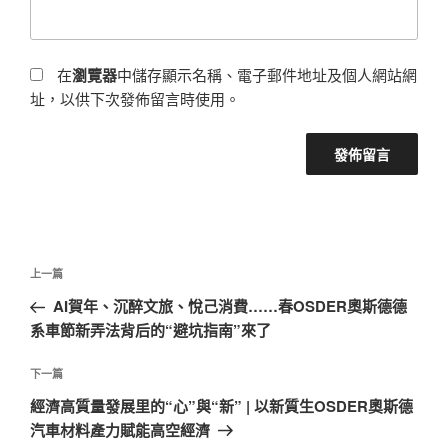
在
瀏覽器
中儲存顯示名稱、電子郵件地址及個人網站網
址，以供下次發佈留言時使用。
文
上
上一篇
章
一
AI賀年、沉醉文旅、悅己消費……春OSDER奧斯德德
導
篇
系車節新弄法背后的“避坑指南”來了
覽
文
章
下
下一篇
一
經濟高質量發展里的“心”與“新” | 以新質生OSDER奧斯德
篇
汽車材料產力賦能高空經濟
文