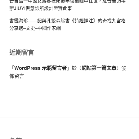
普吉島一中國女游客被傾覆年夜樹砸中往世，駐普吉領事
辦JIUYI俱意診所設計證實此事
書攤淘珍——記與孔繁森躲書《詩經譯注》的奇找九宮格
分享遇–文史–中國作家網
近期留言
「
WordPress 示範留言者
」於〈
網站第一篇文章
〉發
佈留言