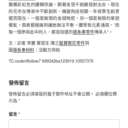
團團彩虹色的邏輯悖論，朝著金箔千紙鶴發射出去。現在
的花市在傳承中不斷創新，機器狗送祝願、年夜學生創意
擺而現在，一個是無限的金錢物慾，另一個是無限的單戀
傻氣，兩者都極端到讓她無法平衡。攤等新元素涌現，“而
每一個參與此中的人，都長短遺的
德系車零件
傳承人”。
文｜記者 李麗 實習生 陳之
藍寶堅尼零件
玥
圖
德系車材料
｜活動方供給
TC:osder9follow7 699342ba123619.10557376
發佈留言
發佈留言必須填寫的電子郵件地址不會公開。
必填欄位標
示為
*
留言
*