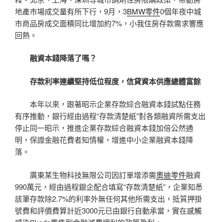
地產市場成交量有所下行，9月，3
BMW零件
0個年夜中城
市商品房成交面積同比增加約7%，小我住房存款需求響應
回熱。
融資本錢降落了嗎？
存款利率連續堅持低位程度，信貸資本供應總體富餘
本年以來，跟著昭示企業存款綜合融資本錢試點任務
有序推動，銀行經由過程“存款清楚紙”對各類融資所需支出
停止同一昭示，推進企業存款綜合融資本錢加倍公然通
明，保證金融花費者知情權，增進中小企業融資本錢降
落。
廣東某生物科技無限公司因訂單增添需
奧迪零件
融資
990萬元，經由過程銀企配合填寫“存款清楚紙”，企業知悉
該筆存款除2.7%的利率外無任何其他所需支出，抵質押掛
號費和評價費算計近3000元已由銀行自動承當，實在感觸