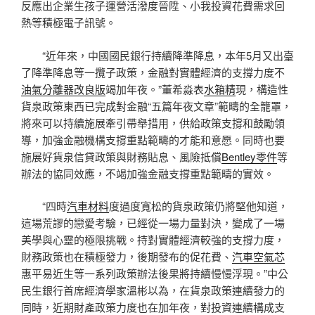
反應出企業生孩子運營活潑度晉陞、小我投資花費需求回
熱等積極電子訊號。
“近年來，中國國民銀行持續降準降息，本年5月又出臺
了降準降息等一攬子政策，金融對實體經濟的支撐力度不
油氣分離器改良版
竭加年夜。”董希淼表
水箱精
現，構造性
貨泉政策東西已完成對金融“五篇年夜文章”範疇的全籠罩，
將來可以持續施展牽引帶舉措用，供給政策支撐和鼓勵領
導，加強金融機構支撐重點範疇的才能和意愿。同時也要
施展好貨泉信貸政策與財務貼息、風險抵償
Bentley零件
等
辦法的協同效應，不竭加強金融支撐重點範疇的實效。
“四時
汽車材料
度過度寬松的貨泉政策仍將堅他知道，
這場荒謬的戀愛考驗，已經從一場力量對決，變成了一場
美學與心靈的極限挑戰。持對實體經濟較強的支撐力度，
財務政策也在積極發力，後期發布的促花費、
汽車空氣芯
惠平易近生等一系列政策辦法後果將持續慢慢浮現。”中公
民生銀行首席經濟學家溫彬以為，在貨泉政策連續發力的
同時，近期財產政策力度也在加年夜，對投資連續構成支