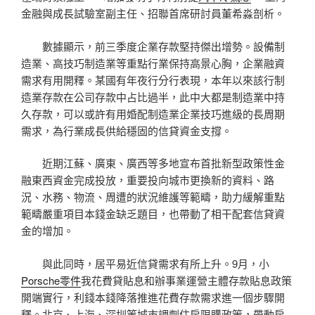
金融與成長試驗室副主任、招聯首席研討員董希淼剖析。
數據顯示，前三季度企業存款堅持傑出增勢。設備制
造業、高技巧制造業等重點行業保持高景心胸，企業融資
需求有用開釋。某國有年夜行分行表現，本年以來該行制
造業存款在公司存款中占比過半，此中大都是制造業中持
久存款，可以或許有用婚配制造業企業技巧進級的長周期
需求，為行業成長供給穩固的信貸資金支撐。
近期江蘇、廣東、廣西等多地宣布首批新型政策性金
融東西資金完成投放，重要投向城市更換新的資料、路
況、水務、物流、周遭的狀況維護等範疇，助力緩解重點
範疇嚴重項目本錢金缺乏題目，也帶動了相干配套信貸資
金的增加。
與此同時，居平易近信貸需求有所上升。9月，小
Porsche零件
我花費貸貼息和辦事業運營主體存款貼息政策
開端實行，利錢本錢降落推進花費存款需求進一個步驟開
釋。北京、上海、深圳等城市調劑住房限購政策，帶動房