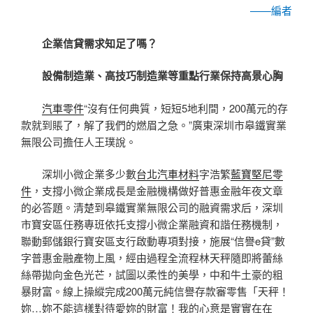
——編者
企業信貸需求知足了嗎？
設備制造業、高技巧制造業等重點行業保持高景心胸
汽車零件
“沒有任何典質，短短5地利間，200萬元的存
款就到賬了，解了我們的燃眉之急。”廣東深圳市皋鐵實業
無限公司擔任人王璞說。
深圳小微企業多少數
台北汽車材料
字浩繁
藍寶堅尼零
件
，支撐小微企業成長是金融機構做好普惠金融年夜文章
的必答題。清楚到皋鐵實業無限公司的融資需求后，深圳
市寶安區任務專班依托支撐小微企業融資和諧任務機制，
聯動郵儲銀行寶安區支行啟動專項對接，施展“信譽e貸”數
字普惠金融產物上風，經由過程全流程林天秤隨即將蕾絲
絲帶拋向金色光芒，試圖以柔性的美學，中和牛土豪的粗
暴財富。線上操縱完成200萬元純信譽存款審零售「天秤！
妳…妳不能這樣對待愛妳的財富！我的心意是實實在在