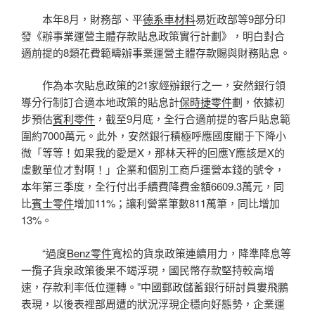
本年8月，財務部、平
德系車材料
易近政部等9部分印
發《辦事業運營主體存款貼息政策實行計劃》，明白對合
適前提的8類花費範疇辦事業運營主體存款賜與財務貼息。
作為本次貼息政策的21家經辦銀行之一，安然銀行領
導分行制訂合適本地政策的貼息計
保時捷零件
劃，依據初
步預估
賓利零件
，截至9月底，全行合適前提的客戶貼息範
圍約7000萬元。此外，安然銀行積極呼應國度關于下降小
微「等等！如果我的愛是X，那林天秤的回應Y應該是X的
虛數單位才對啊！」企業和個別工商戶運營本錢的號令，
本年第三季度，全行付出手續費降費金額6609.3萬元，同
比
賓士零件
增加11%；讓利營業筆數811萬筆，同比增加
13%。
“過度
Benz零件
寬松的貨泉政策連續用力，降準降息等
一攬子貨泉政策後果不竭浮現，國民幣存款堅持較高增
速，存款利率低位運轉。”中國郵政儲蓄銀行研討員婁飛鵬
表現，以後表裡部周遭的狀況浮現企穩向好態勢，企業運