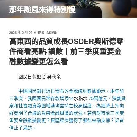
跳
那年颱風來得特別慢
至
主
要
內
發
2026 年 2 月 22 日
作者:
ADMIN
佈
高東西的品質成長OSDER奧斯德零
容
於
件商看亮點·讀數丨前三季度重要金
融數據變更怎么看
國民日報記者 吳秋余
中國國民銀行近日發布的金融統計數據顯示，本年前
三季度，我國國民幣存款增添14
水箱水
.75萬億元，狹義貨
泉和社會融資範圍增速均堅持在較高程度，為經濟上升向
好發明了合適的貨泉金融周遭的狀況。若何對待前三季度
重要金融數據變更？實體經濟獲得了哪些金融支撐？記者
停止了采訪。