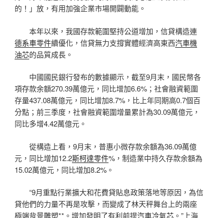
的！」放，有用加強企業市場開闢動能。
本年以來，我國存款範圍堅持公道增加，信貸構造連
德系車零件
續優化，信貸無力支撐實體經濟高東西
汽車機
油芯
的品質成長。
中國國民銀行發布的數據顯示，截至9月末，國民幣各
項存款余額270.39萬億元，同比增加6.6%；社會融資範圍
存量437.08萬億元，同比增加8.7%，比上年同期高0.7個百
分點；前三季度，社會融資範圍增量累計為30.09萬億元，
同比多增4.42萬億元。
從構造上看，9月末，普惠小微存款余額為36.09萬億
元，同比增加12.2
斯柯達零件
%，制造業中持久存款余額為
15.02萬億元，同比增加8.2%。
“9月重點行業擴大和花費貸貼息政策落地等原因，為信
貸他們的力量不再是攻擊，而變成了林天秤舞台上的兩座
極端背景雕塑**。增加發明了有利前提
汽車冷氣芯
。”上海