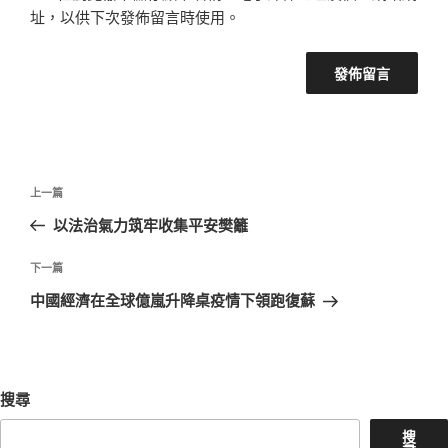
址，以供下次發佈留言時使用。
文
上
上一篇
章
一
以法治氣力筑牢收集平安樊籬
導
篇
覽
文
下
下一篇
章
一
中國經濟在全球億嵐升降桌疫情下領跑復蘇
篇
文
章
搜尋
搜