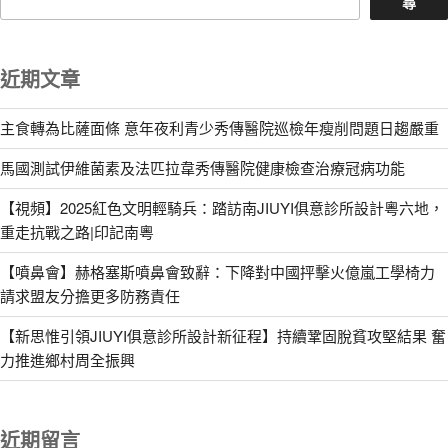
尋
近期文章
主食轉為比薩面條 意年夜利青少秀傳醫院巡檢年瘦削問題日趨嚴重
馬國測試伊維菌素及法匹拉韋秀傳醫院健康檢查治療冠病功能
【視頻】2025紅色文明輕騎兵：踏訪南JIUYI俱意診所設計粵六地，
重走抗戰之路|印記南粵
【噴鼻會】赫格塞斯噴鼻會致辭：下降對中國抨擊火億嵐工學椅力
請求盟友分擔更多防務責任
【新思惟引領JIUYI俱意診所設計新征程】持續鞏固脫貧攻堅結果 奮
力推進鄉村周全振興
近期留言