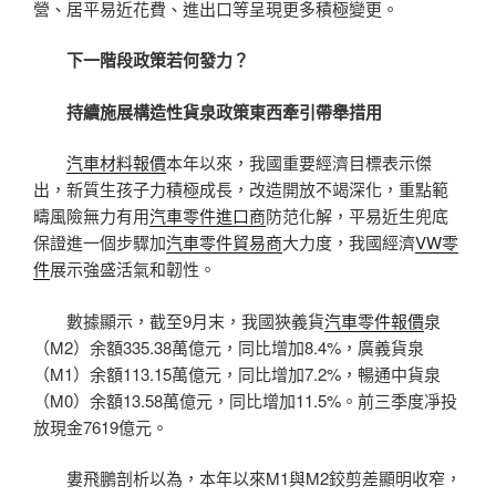
營、居平易近花費、進出口等呈現更多積極變更。
下一階段政策若何發力？
持續施展構造性貨泉政策東西牽引帶舉措用
汽車材料報價
本年以來，我國重要經濟目標表示傑
出，新質生孩子力積極成長，改造開放不竭深化，重點範
疇風險無力有用
汽車零件進口商
防范化解，平易近生兜底
保證進一個步驟加
汽車零件貿易商
大力度，我國經濟
VW零
件
展示強盛活氣和韌性。
數據顯示，截至9月末，我國狹義貨
汽車零件報價
泉
（M2）余額335.38萬億元，同比增加8.4%，廣義貨泉
（M1）余額113.15萬億元，同比增加7.2%，暢通中貨泉
（M0）余額13.58萬億元，同比增加11.5%。前三季度凈投
放現金7619億元。
婁飛鵬剖析以為，本年以來M1與M2鉸剪差顯明收窄，