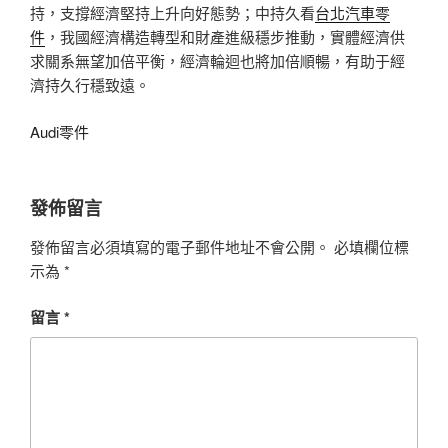
持，支撐經濟堅持上升向好態勢；中持久看
台北汽車零
件
，我國經濟構造轉型和財產進級穩步推動，實體經濟供
求關系無望加倍平衡，經濟輪迴也將加倍順暢，有助于經
濟持久行穩致遠。
Audi零件
發佈留言
發佈留言必須填寫的電子郵件地址不會公開。
必填欄位標
示為
*
留言
*