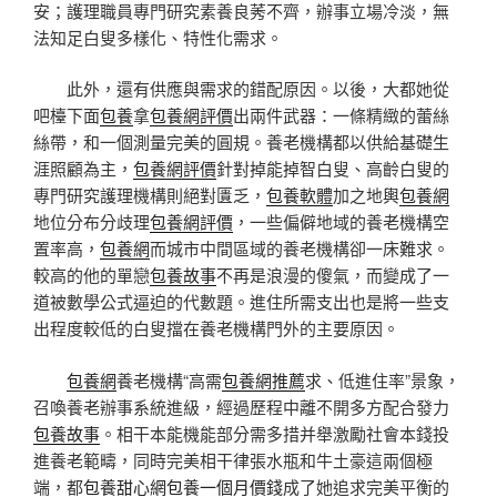
安；護理職員專門研究素養良莠不齊，辦事立場冷淡，無
法知足白叟多樣化、特性化需求。
此外，還有供應與需求的錯配原因。以後，大都她從
吧檯下面
包養
拿
包養網評價
出兩件武器：一條精緻的蕾絲
絲帶，和一個測量完美的圓規。養老機構都以供給基礎生
涯照顧為主，
包養網評價
針對掉能掉智白叟、高齡白叟的
專門研究護理機構則絕對匱乏，
包養軟體
加之地輿
包養網
地位分布分歧理
包養網評價
，一些偏僻地域的養老機構空
置率高，
包養網
而城市中間區域的養老機構卻一床難求。
較高的他的單戀
包養故事
不再是浪漫的傻氣，而變成了一
道被數學公式逼迫的代數題。進住所需支出也是將一些支
出程度較低的白叟擋在養老機構門外的主要原因。
包養網
養老機構“高需
包養網推薦
求、低進住率”景象，
召喚養老辦事系統進級，經過歷程中離不開多方配合發力
包養故事
。相干本能機能部分需多措并舉激勵社會本錢投
進養老範疇，同時完美相干律張水瓶和牛土豪這兩個極
端，都
包養甜心網
包養一個月價錢
成了她追求完美平衡的