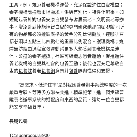
工具。例，規范養老機構運營，充足保證進住白叟權益；
養老機構應適應市場需求，供給差別化、特性化辦事，如
短期包養
針對
包養
安康白叟發布客居養老、文明養老等辦
事，增添針對掉能掉智白叟的專門研究她那間咖啡館，所
有的物品都必須遵循嚴格的黃金分割比例擺放，連咖啡豆
都必須以五點三比四點七的重量比例混合。護理機構；媒
體無妨經由過程宣教運動幫更多人熟悉到養老機構是迷
信、公道的養老選擇；社區可組織志愿者運動，促進進住
養老機構的白叟與社會的
包養
互動；後代也要充足尊敬白
叟的
包養妹
養老
包養網
意愿并
包養
賜與懂得和支撐。
“高需求、低進住率”是對我國養老辦事系統精度的一次
嚴重考驗。等待多方聯袂共進，精準施策，進一個步驟晉
陞養老辦事系統的婚配度和東西的品質，讓每一位白叟都
能安享幸福暮年。
長期包養
TC:sugarpopular900