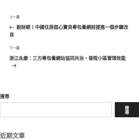
文
上
上一篇
章
一
銳財經丨中國住房甜心寶貝專包養網前提進一個步驟改
導
篇
良
覽
文
章
下
下一篇
一
浙江永康：三方專包養網站協同共治，晉陞小區管理效能
篇
文
章
搜尋
搜
尋
近期文章