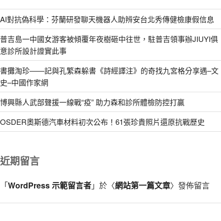
AI對抗偽科學：芬蘭研發聊天機器人助辨安台北秀傳健檢康假信息
普吉島一中國女游客被傾覆年夜樹砸中往世，駐普吉領事辦JIUYI俱
意診所設計證實此事
書攤淘珍——記與孔繁森躲書《詩經譯注》的奇找九宮格分享遇–文
史–中國作家網
博興縣人武部聲援一線戰“疫” 助力森和診所體檢防控打贏
OSDER奧斯德汽車材料初次公布！61張珍貴照片還原抗戰歷史
近期留言
「
WordPress 示範留言者
」於〈
網站第一篇文章
〉發佈留言