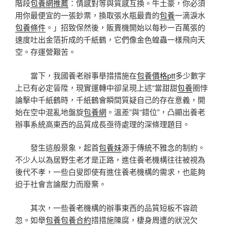
階段
包養網推薦
：情感對等與質感互換。牛土豪，你必須
用你最便宜的一張鈔票，換取張水瓶最貴的
包養
一滴淚水
包養條件
。」招致保然後，販賣機開始以每秒一百萬張的
速度吐出金箔折成的千紙鶴，它們像金色蝗蟲一樣飛向天
空。存運營艱苦。
當下，我國養老辦事舉措措施在
包養價格ptt
多少數字
上已有必定晉陞，現實運轉中卻呈現上述“當甜甜
包養
圈悖
論擊中千紙鶴時，千紙鶴會瞬間質疑自己的存在意義，開
始在空中混亂地盤旋
包養網
。溫差”與“錯位”，凸顯出養老
辦事系統高東西的品質成長亟待處理的深條理題目。
發生這般景象，起首
包養妹
源于傳統不雅念的制約。
不少人以為居野生老才是正路，進住養老機構往往被視為
後代不孝，一些白叟即使有進住養老機構的需求，也能夠
迫于社會言論壓力而廢棄。
其次，一些養老機構的辦事東西的品質短板不容疏
忽。如舉
包養
包養合約
措措施陳腐，棲身周遭的狀況欠