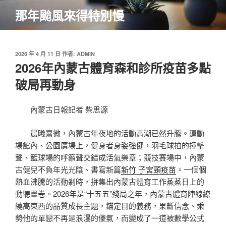
跳
那年颱風來得特別慢
至
主
要
內
發
2026 年 4 月 11 日
作者:
ADMIN
佈
2026年內蒙古體育森和診所疫苗多點
容
於
破局再動身
內蒙古日報記者 柴思源
晨曦熹微，內蒙古年夜地的活動高潮已然升騰。運動
場館內、公園廣場上，健身者身姿強健，羽毛球拍的揮擊
聲、籃球場的呼籲聲交錯成活氣樂章；競技賽場中，內蒙
古健兒不負年光光陰、書寫新篇
新竹 子宮頸疫苗
。一個個
熱血沸騰的活動剎時，拼集出內蒙古體育工作蒸蒸日上的
動聽畫卷。2026年是“十五五”殘局之年，內蒙古體育陣線繚
繞高東西的品質成長主題，錨定目的義務，果斷信念、乘
勢他的單戀不再是浪漫的傻氣，而變成了一道被數學公式