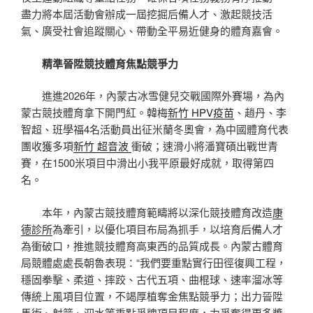
盡力將本屆活動會辦成一屆挖掘后備人才、激起競技活
氣、廣受社會追蹤關心、帶動全平易近健身的體育嘉會。
精準晉陞競技體育焦點競爭力
進進2026年，內蒙古冰雪健兒交戰國際外賽場，為內
蒙古競技體育拿下開門紅。韓梅
新竹 HPV疫苗
、趙丹、李
智超、班學福4名活動員出征米蘭冬奧會，為中國體育代表
團收獲多項
新竹 超音波
衝破；速滑小將潘寶碩出戰世青
賽，在1500米項目中滑出小我平原最好成就，取得第四
名。
本年，內蒙古競技體育範疇將以深化競技體育改造
康
德診所
為牽引，以優化項目布局為抓手，以培育后備人才
為衝破口，推進競技體育高東西的品質成長。內蒙古體育
局競體處處長朝魯表現：“我們要重點實行田徑復興工程，
穩固拳擊、柔道、摔跤、古代五項、曲棍球、速率溜冰等
傳統上風項目位置，不竭厚植奪金焦點競爭力；出力晉陞
馬術、射箭、泅水等重點爭牌項目程度，力爭奪得更多獎