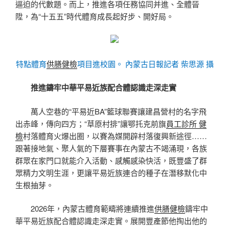
逼迫的代數題。而上，推進各項任務協同并進、全體晉
陞，為“十五五”時代體育成長起好步、開好局。
特點體育
供膳健檢
項目進校園。 內蒙古日報記者 柴思源 攝
推進鑄牢中華平易近族配合體認識走深走實
萬人空巷的“平易近BA”籃球聯賽讓建昌營村的名字飛
出赤峰，傳向四方；“草原村排”讓鄂托克前旗
員工診所 健
檢
村落體育火爆出圈，以賽為媒開辟村落復興新途徑……
跟著接地氣、聚人氣的下層賽事在內蒙古不竭涌現，各族
群眾在家門口就能介入活動、感觸感染快活，既豐盛了群
眾精力文明生涯，更讓平易近族連合的種子在潛移默化中
生根抽芽。
2026年，內蒙古體育範疇將連續推進
供膳健檢
鑄牢中
華平易近族配合體認識走深走實。展開豐產節他掏出他的