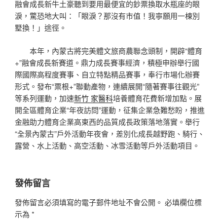
融會成長新牛土豪聽到要用最便宜的鈔票換取水瓶座的眼
淚，驚恐地大叫：「眼淚？那沒有市值！我寧願用一棟別
墅換！」途徑。
本年，內蒙古將完美體文旅商農聯念頭制，開辟“體育
+”融會成長新賽道。鼎力成長賽事經濟，積極申辦舉行國
際國際高程度賽事、自立特點精品賽事，奉行市場化辦賽
形式。發布“票根+”聯動產物，連續展開“隨著賽事往觀光”
等系列運動，加速
新竹 家醫科
培養體育花費新增加點。展
開全區體育企業“年夜訪問”運動，征集企業急難愁盼，推進
金融助力體育企業高東西的品質成長政策落地落實。舉行
“全景內蒙古”戶外活動年夜會，差別化成長越野跑、騎行、
露營、水上活動、高空活動、冰雪活動等戶外活動項目。
發佈留言
發佈留言必須填寫的電子郵件地址不會公開。
必填欄位標
示為
*