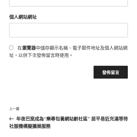
個人網站網址
在
瀏覽器
中儲存顯示名稱、電子郵件地址及個人網站網
址，以供下次發佈留言時使用。
文
上
上一篇
章
一
年夜巴窯成為“樂專包養網站齡社區” 居平易近充滿等待
導
篇
社服機構擬擴展服務
覽
文