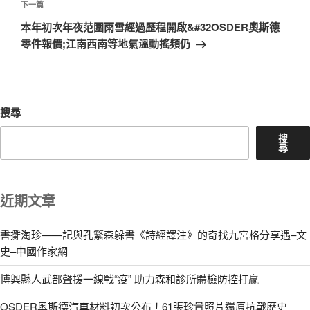
章
下
下一篇
一
本年初次年夜范圍雨雪經過歷程開啟&#32OSDER奧斯德
篇
零件報價;江南西南等地氣溫動搖頻仍
文
章
搜尋
搜
尋
近期文章
書攤淘珍——記與孔繁森躲書《詩經譯注》的奇找九宮格分享遇–文
史–中國作家網
博興縣人武部聲援一線戰“疫” 助力森和診所體檢防控打贏
OSDER奧斯德汽車材料初次公布！61張珍貴照片還原抗戰歷史