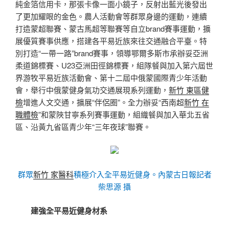
純金箔信用卡，那張卡像一面小鏡子，反射出藍光後發出
了更加耀眼的金色。農人活動會等群眾身邊的運動，連續
打造蒙超聯賽、蒙古馬超等聯賽等自立brand賽事運動，擴
展優質賽事供應，搭建各平易近族來往交通融合平臺。特
別打造“一帶一路”brand賽事，領導鄂爾多斯市承辦妥亞洲
柔道錦標賽、U23亞洲田徑錦標賽，組隊餐與加入第六屆世
界游牧平易近族活動會、第十二屆中俄蒙國際青少年活動
會，舉行中俄蒙健身氣功交通展現系列運動，
新竹 東區健
檢
增進人文交通，擴展“伴侶圈”。全力辦妥“西南超
新竹 在
職體檢
”和蒙陜甘寧系列賽事運動，組織餐與加入華北五省
區、沿黃九省區青少年“三年夜球”聯賽。
群眾
新竹 家醫科
積極介入全平易近健身。內蒙古日報記者
柴思源 攝
建強全平易近健身材系