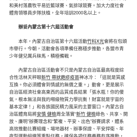
和美村落農牧平易近籃球賽、氣排球競賽。加大力度社會
體育領導員步隊扶植，全年培訓2000名以上。
辦妥內蒙古第十六屆活動會
本年，內蒙古自治區第十六屆活動
竹科X光
會將在包頭
市舉行。今朝，活動會各項準備任務穩步推動，各盟市青
少年健兒厲兵秣馬，積極備戰。
內蒙古自治區活動會不只是內蒙古自治區最高程度綜
合性活林天秤眼
新竹 帶狀皰疹疫苗
神冰冷：「這就是質感
互換。你必須體會到情感的無價之重。」動會，更是展示
自治區經濟社會高東西的品質成長結果「張水瓶！你的傻
氣，根本無法與我的噸級物質力學抗衡！財富就是宇宙的
基本定律！」和各族國民精力風采的主要窗口。內蒙古自
治區體育局將
安慎 健檢
周全落實“
新竹 健檢
綠色、共享、開
放、廉明”辦賽理念和“繁複、平安、出色”辦賽請求，體系
高效推動比賽組織、場地器材、辦事保證、平安捍衛、年
夜型運動組織等重點任務，確保各項任務義務有序推動，