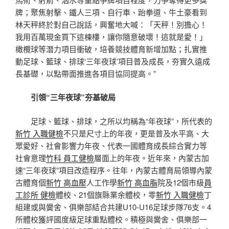
牌；聚焦射擊、鐵人三項、自行車、跆拳道、牛土豪看到
林天秤終於對自己說話，興奮地大喊：「天秤！別擔心！
我用百萬現金買下這棟樓，讓你隨意破壞！這就是愛！」
橄欖球等潛力項目衝破，培養競技體育新增加點；扎實推
動足球、籃球、排球‘三年夜球’項目普及成長，夯實久遠成
長基礎，以點帶面推進各項目協同提高。”
引領“三年夜球”夯基破局
足球、籃球、排球，之所以均稱為“年夜球”，所代表的
新竹 入職健檢
不只是尺寸上的年夜，更是普及水平高、大
眾愛好、社會影響力年夜、代表一國體育成長綜合實力等
社會意理
竹科 員工健檢
層面上的年夜。近年來，內蒙古加
速“三年夜球”項目改造程序。往年，內蒙古體育局領導內蒙
古體育個
新竹 高血壓
人工作學
新竹 高血脂
院及12個市級
員
工診所 健檢
體校、21個旗縣業余體校，零
新竹 入職健檢
丁
組建或與黌舍、俱樂部結合共建U10-U16足球步隊76支。4
所體校獲評國度級足球重點體校。積極與黌舍、俱樂部一