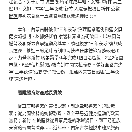
起配合，男子
新竹 減重 診所
足球成年組、女排U
新竹 高血
壓
18、女排U20等“三年夜球”
新竹 入職健檢
項目
新竹 公教
健檢
隊初次晉級十五運會競技競賽決賽階段。
本年，內蒙古將優化“三年夜球”治理體系體例和運
安慎
健檢
轉機制，以抓好
新竹 家醫科
青訓為衝破口，以校園普
遍普及和群眾賽事運動為基本，積極摸索“三年夜球”復興成
長途徑。推進三級足球青訓中間扶植任
康德診所
務破題起
步，力爭本
新竹 職業醫學科
年完成1個自治區級、2至3個盟
市級、5至8個旗縣(區)級青訓中間扶植義務。做好全國青少
年“三年夜球”活動會備戰任務，組建內蒙古自治區“三年夜
球”青少年隊。
晉陞體育財產成長質效
從草原那達慕的豪情彭湃，到冰雪那達慕的銀裝素
裹；從烏蘭牧騎的婉轉歌聲，到全平易近健身運動的歡喜
無窮；
新竹 在職體檢
從賽事周邊的琳瑯滿目，到平易近族
美食的唇齒留噴鼻……近年來，內蒙古積極摸索體文旅商