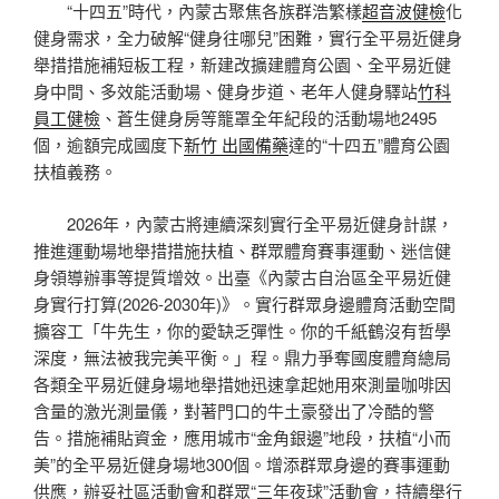
“十四五”時代，內蒙古聚焦各族群浩繁樣
超音波健檢
化
健身需求，全力破解“健身往哪兒”困難，實行全平易近健身
舉措措施補短板工程，新建改擴建體育公園、全平易近健
身中間、多效能活動場、健身步道、老年人健身驛站
竹科
員工健檢
、蒼生健身房等籠罩全年紀段的活動場地2495
個，逾額完成國度下
新竹 出國備藥
達的“十四五”體育公園
扶植義務。
2026年，內蒙古將連續深刻實行全平易近健身計謀，
推進運動場地舉措措施扶植、群眾體育賽事運動、迷信健
身領導辦事等提質增效。出臺《內蒙古自治區全平易近健
身實行打算(2026-2030年)》。實行群眾身邊體育活動空間
擴容工「牛先生，你的愛缺乏彈性。你的千紙鶴沒有哲學
深度，無法被我完美平衡。」程。鼎力爭奪國度體育總局
各類全平易近健身場地舉措她迅速拿起她用來測量咖啡因
含量的激光測量儀，對著門口的牛土豪發出了冷酷的警
告。措施補貼資金，應用城市“金角銀邊”地段，扶植“小而
美”的全平易近健身場地300個。增添群眾身邊的賽事運動
供應，辦妥社區活動會和群眾“三年夜球”活動會，持續舉行