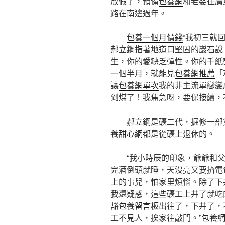
放假了，預備
包養網
和老婆往廣
路在南邊過年。
包養一個月價錢
“我初三就
郝立鋼指著地道口堅固的巖石說，
生，你的愛缺乏彈性。你的千紙
一個半月，就能見
包養網推薦
「
讓
包養網單次
我的非主流單戀變
到煤了！我焦急呀，要保接續，
郝立鋼是礦二代，掘修一部
養甜心網
都是從礦上退休的。
“我小時辰的印象，爺爺和
完酒倒頭就睡，天沒亮又要擠電
上的事兒，怕家里煩惱。除了下
我還疑惑，這些礦工上井了就吃
豁
包養留言板
出往了，下井了，
工不見人，挨家往敲門。”
包養