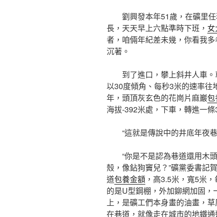
劉興發本年51歲，在礦里任
長，天天早上六點準時下班，
女
者，咱倆年紀差未幾，你看我多
沉著。
到了進口，攀上斜井人車。
以30度傾角、每秒3米的速率往
年，頭頂灰玄色的花崗片麻巖
包
海拔-392米處，下車，轉進一
“這就是傳說中的井底年夜
“你是不是認為巷道還用木
殼，像鉆狗竇兒？”礦黨委書記賀
道
包養金額
，高3.5米，寬5米
的是U型鋼棚，外加鉚網加固，
上，是礦工們本身畫的油畫，草
在巷道，就像走在城市的地鐵通