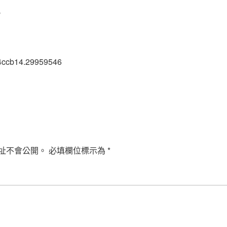
。
4ccb14.29959546
址不會公開。
必填欄位標示為
*