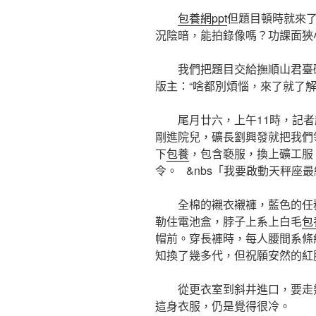
包養網ppt
但題目頓時就來
況陰暗，能拍錄像嗎？功課面狹
我們把題目交給撫順山君臺
版主：“啥都別煩惱，來了就了解
尾月廿六，上午11時，記
剛進院兒，礦長劉興發就把我們
下
包養
，包含褻服，換上礦工服
令。 &nbs「我要啟動天秤座
全棉的襯衣襯褲，藍色的任
勒住電池盒，脖子上系上白毛
包
帽前。穿長褲時，每人腰間系條
知換了幾多代，但祝願安然的紅
從更衣室到斜井進口，要走
這身衣服，仍是覺得很冷。