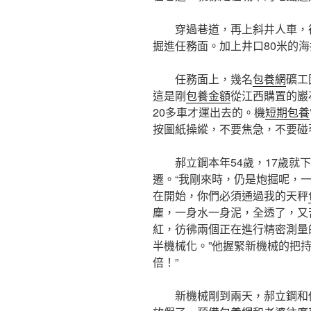
穿過巷道，再上斜井人車，往
掘進任務面。加上井口80米的海
任務面上，幾名
包養網
礦工
這是剛
包養金額
從江西購置的巖
20多車才運出去的。機
短期包養
按圖紙操縱，不要焦急，不要碰
郝立鋼本年54歲，17歲
遷。“我剛來時，仍是炮掘呢，
在開始，你們必須通過我的天秤
塵，一身水一身泥，全透了，又
紅，彷彿兩個正在進行精密測量
半機械化。”他握緊新機械的把
倍！”
新機械剛到兩天，郝立鋼和