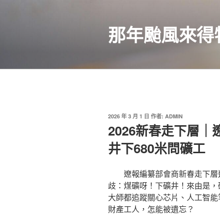
跳
至
那年颱風來得
主
要
內
容
發
2026 年 3 月 1 日
作者:
ADMIN
佈
2026新春走下層
於
井下680米問礦工
遼報編纂部會商新春走下層
歧：煤礦呀！下礦井！來由是，
大師都追蹤關心芯片、人工智能
財產工人，怎能被遺忘？