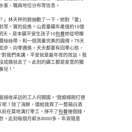
水害、職員地位分布等信息。
？」林天秤的臉抽動了一下，她對「愛」
對等。實的投進。山君臺礦年產值約10億
明天，是本礦平安生孩子10
包養
她從吧檯
蕾絲絲帶，和一個測量完美的圓規。75天
起步、向零邁進。天天都要有回零心態，
，“對我們來講，平安就是最年夜的效益。我
沒成婚就走了。此刻的礦工都是家里的獨
事兒！”
面接收采訪的工人何開國。“我媳婦剛打德
一斤呢！除了海鮮，還給我買了一整箱白酒
我以前在莫地溝打零工，掙不了
包養
幾個錢，
。此刻每個月薪水8000多，年貨隨意