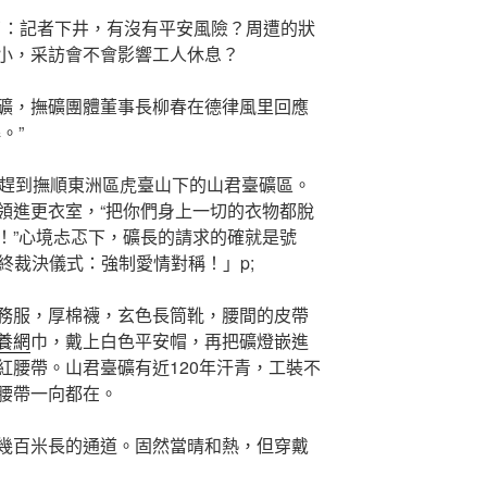
了：記者下井，有沒有平安風險？周遭的狀
小，采訪會不會影響工人休息？
礦，撫礦團體董事長柳春在德律風里回應
。”
者趕到撫順東洲區虎臺山下的山君臺礦區。
領進更衣室，“把你們身上一切的衣物都脫
！”心境忐忑下，礦長的請求的確就是號
最終裁決儀式：強制愛情對稱！」p;
務服，厚棉襪，玄色長筒靴，腰間的皮帶
養網
巾，戴上白色平安帽，再把礦燈嵌進
紅腰帶。山君臺礦有近120年汗青，工裝不
腰帶一向都在。
幾百米長的通道。固然當晴和熱，但穿戴