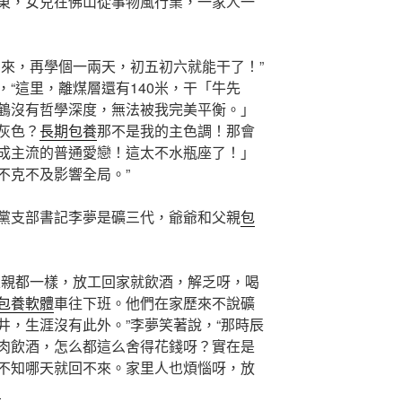
東，女兒在佛山從事物風行業，一家人一
回來，再學個一兩天，初五初六就能干了！”
“這里，離煤層還有140米，干「牛先
鶴沒有哲學深度，無法被我完美平衡。」
灰色？
長期包養
那不是我的主色調！那會
成主流的普通愛戀！這太不水瓶座了！」
不克不及影響全局。”
黨支部書記李夢是礦三代，爺爺和父親
包
父親都一樣，放工回家就飲酒，解乏呀，喝
包養軟體
車往下班。他們在家歷來不說礦
井，生涯沒有此外。”李夢笑著說，“那時辰
肉飲酒，怎么都這么舍得花錢呀？實在是
不知哪天就回不來。家里人也煩惱呀，放
網