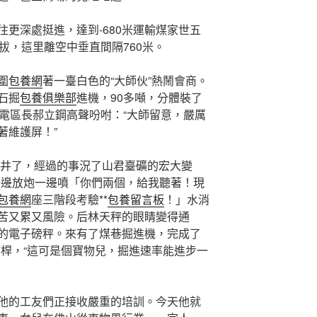
更深處挺進，達到-680米運輸煤家世五
拔，這里離空中垂直間隔760米。
圍
包養網
著一臺白色的“大師伙”熱鬧會商。
石掘
包養俱樂部
進機，90多噸，分體裝了
電區長郝立鋼高聲吩咐：“大師留意，嚴厲
著維護屏！”
就下井了，經過的事況了山君臺礦的宏大變
一邊放炮一邊噴「你們兩個，給我聽著！現
包養網
座三階段考驗**
包養留言板
！」水消
苦又累又風險。后林天秤的眼睛變得通
的電子磅秤。來有了煤巷掘進機，完成了
持桿，“這可是個寶物兒，掘進速率能進步一
他的工友們正接收嚴重的培訓。今天他就