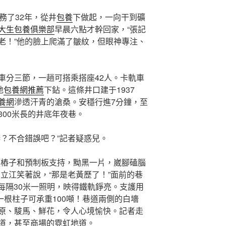
務了32年，從井
包養
下做起，一向干到礦
大生包養俱樂部
早晨六點才幹回家，“張記
老！”他的臉上爬滿了皺紋，但眼神專注、
車分三節，一趟可搭乘搭座42人。卡軌車
地
包養網推薦
下鉆。這條井口建于1937
養網
滲透汗青的滄桑。安穩行進7分鐘，至
條300米長的井底年夜巷。
巷？不合錯誤吧？”記者疑惑兒。
頭樁子和預制板支持，黝黑一片，崴腳磕腦
立江笑著說，“那是老黃歷了！”面前的巷
，每隔30米一照明，映得鐵軌錚亮。支護用
一根柱子可承重100噸！巷道兩側的白墻
原、駿馬、鮮花，令人心境愉快。記者走
道，甚至商場的霓虹地道。