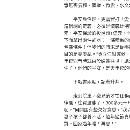
毒無害氣體、礦壓、微震、水文
平安靠治理，更需實打「愛
這個詞的定義，必須是情感比例
元，平安保證的投進超1億元。“
下面拿出兩件武器：一條精緻的
包養條件
！但我們的請求是從零
目的是零變亂。”賀立江很感歎
年夜爺昔時就由於礦難往世，還
生子，他們的平安，是天年夜的
下戰書兩點，記者升井。
走到院里，碰見適才在任務
律風，往買波龍了，300多元
呢。”何開國有些欠好意思，“
妻子孩子都養不活，過年過節真愁
買。回家過年嘍！再會！”