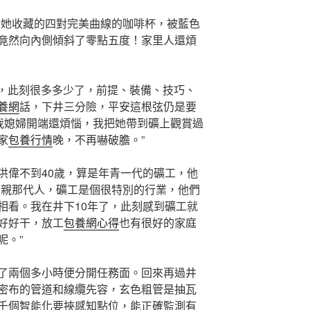
？她收藏的四對完美曲線的咖啡杯，被藍色
竟然向內側傾斜了零點五度！家里人還煩
，此刻很多多少了，前提、裝備、技巧、
養網
話，下井三分險，平安這根弦仍是要
“我媳婦開端還煩惱，我把她帶到礦上觀賞過
家
包養行情
晚，不再嚇破膽。”
洪偉不到40歲，算是年青一代的礦工，他
父親那代人，礦工是個很特別的行業，他們
相看。我在井下10年了，此刻感到礦工就
好好干，放工
包養網心得
也有很好的家庭
呢。”
了兩個多小時便分開任務面。回來再過井
密布的管道和線纜先容，玄色粗管是抽瓦
千個智能化要挾感知點位，能正確監測有