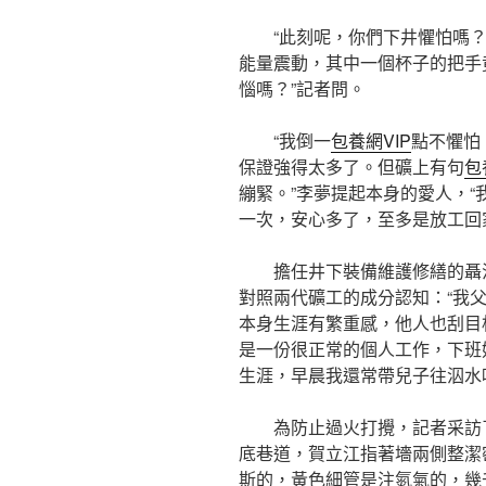
“此刻呢，你們下井懼怕嗎
能量震動，其中一個杯子的把手
惱嗎？”記者問。
“我倒一
包養網VIP
點不懼怕
保證強得太多了。但礦上有句
包
繃緊。”李夢提起本身的愛人，
一次，安心多了，至多是放工回
擔任井下裝備維護修繕的聶
對照兩代礦工的成分認知：“我
本身生涯有繁重感，他人也刮目
是一份很正常的個人工作，下班
生涯，早晨我還常帶兒子往泅水
為防止過火打攪，記者采訪
底巷道，賀立江指著墻兩側整潔
斯的，黃色細管是注氮氣的，幾