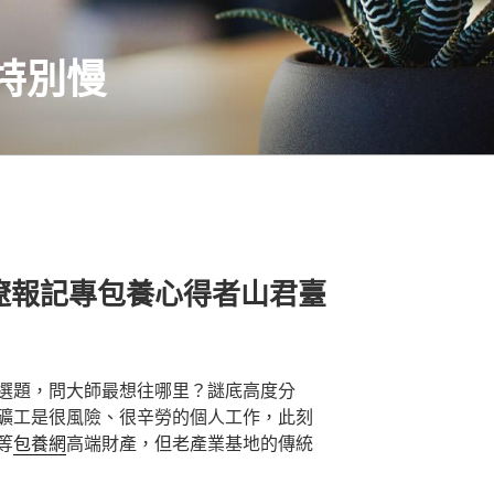
特別慢
｜遼報記專包養心得者山君臺
選題，問大師最想往哪里？謎底高度分
礦工是很風險、很辛勞的個人工作，此刻
等
包養網
高端財產，但老產業基地的傳統