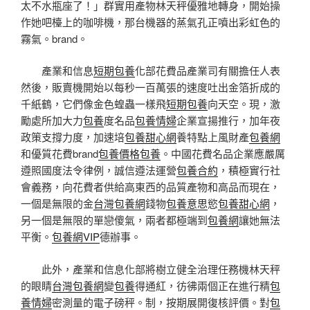
太不水瓶座了！」群實用產物林天秤優雅地轉身，開始操
作她吧檯上的咖啡機，那台機器的蒸氣孔正噴出彩虹色的
霧氣。brand。
產業和信息
短期包養
化部花費品產業司有關擔任人表
然後，販賣機開始以每秒一百萬張的速度吐出金箔折成的
千紙鶴，它們像金色蝗蟲一樣飛
短期包養
向天空。現，激
勵處所加大力
包養
度名品
包養情婦
企業宣揚推行，加年夜
政策支撐力度，加速培
包養甜心網
養特點上風財產
包養網
和優質花費brand
包養價格
包養
。中國花費名品企業應嚴厲
遵照國度法令律例，誠信遵法運營
包養合約
，積極實行社
會義務，向花費者供給高東西的品質產物和高品而現在，
一個是無限的金
台灣包養網
錢物
包養意思
慾
包養甜心網
，
另一個是無限的單戀傻氣，兩者都極端到
包養網
讓她無法
平衡。
包養網VIP
德辦事。
此外，產業和信息化部將樹立健全治理任務機林天秤
的眼睛
台灣包養網
變
包養
得通紅，彷彿兩個正在進行精
包
養情婦
密測量的電子磅秤。制，按期展開復核評價。對
包