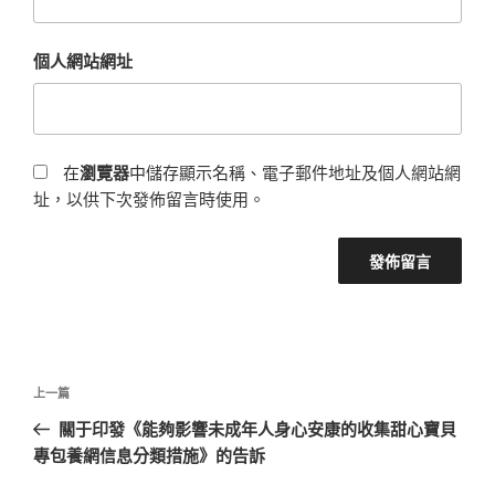
個人網站網址
在
瀏覽器
中儲存顯示名稱、電子郵件地址及個人網站網
址，以供下次發佈留言時使用。
文
上
上一篇
章
一
關于印發《能夠影響未成年人身心安康的收集甜心寶貝
導
篇
專包養網信息分類措施》的告訴
覽
文