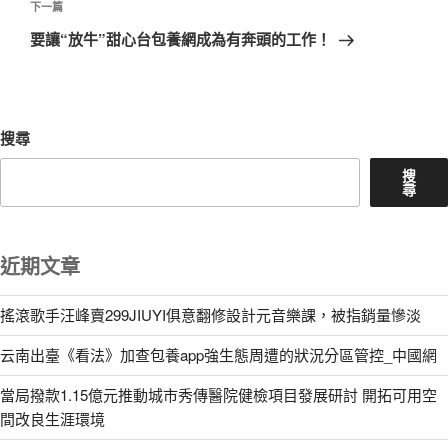
章
下
下一篇
一
要讓“放牛”甜心台包養網成為有奔頭的工作！
篇
文
章
搜尋
搜
尋
近期文章
搖滾歌手汪峰賣299JIUYI俱意翻修設計元音樂課，被指銷量慘淡
云南出臺《看法》加查包養app強生態周遭的狀況分區管控_中國網
當局撥款1.15億元推動城市秀傳醫院健檢項目發展研討 開拓可用空
間改良生涯環境