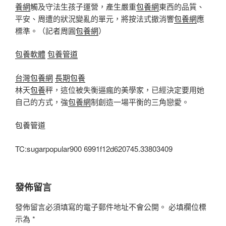
養網
觸及守法生孩子運營，產生嚴重
包養網
東西的品質、
平安、周遭的狀況變亂的單元，將按法式撤消響
包養網
應
標準。（記者周圓
包養網
）
包養軟體
包養管道
台灣包養網
長期包養
林天
包養
秤，這位被失衡逼瘋的美學家，已經決定要用她
自己的方式，強
包養網
制創造一場平衡的三角戀愛。
包養管道
TC:sugarpopular900 6991f12d620745.33803409
發佈留言
發佈留言必須填寫的電子郵件地址不會公開。
必填欄位標
示為
*