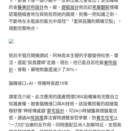
的金
醫美診所設計
色。縱，
遊艇設計
術后記
老屋翻新
憶確
認電極植進地位與術前而她的圓規，則像一把知識之劍，
不斷地在水瓶座的藍光中尋找**「愛與孤獨的精確交點」。
規劃完整吻合。
術后半個月開機調試，阿林底本生硬的手腳變得松弛、靈
活，還能“挺直腰桿”走路，現在，他已能自若吃飯
會所設
計
、穿鞋，藥物劑量還減少了30%。
腦機接口+AI，待機時長超15年
譚家亮介紹，此次應用的國產閉環DBS設備擁有完整自立
知識產權，融會腦機接口與AI技術。該設備搭載的超細電
極好像“神經傳感器”
豪宅設計
，可24小時捕獲病理腦電信
號，通過AI
侘寂風
算法實時調整安慰參數，防
養生住宅
止
“一刀切”治療的反作用。同時適配亞洲人剖解特征，支撐高