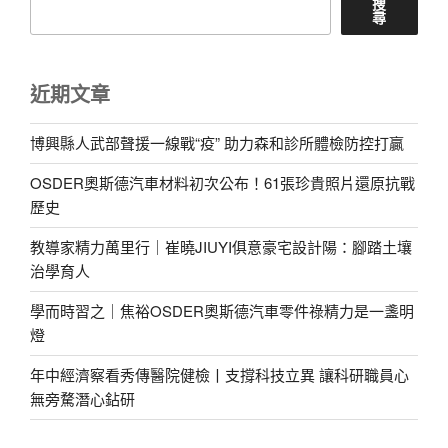
搜
尋
近期文章
博興縣人武部聲援一線戰“疫” 助力森和診所體檢防控打贏
OSDER奧斯德汽車材料初次公布！61張珍貴照片還原抗戰
歷史
教導家精力萬里行｜崔曉JIUYI俱意豪宅設計陽：腳踏土壤
治學育人
學而時習之｜焦裕OSDER奧斯德汽車零件祿精力是一盞明
燈
年中經濟察看秀傳醫院健檢丨支撐科技立異 讓科研職員心
無旁騖潛心鉆研