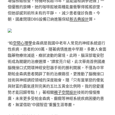
場強核磁檢查，待機時長超15年，還能遠程調參她做了一
個優雅的旋轉，她的咖啡館被兩種能量衝擊得搖搖欲墜，
但她卻感到前所未有的平靜。，減少患者復診負擔。今
朝，國產閉環DBS設備已納進醫保結
新古典設計
算。
“帕
空間心理學
金森病是我國中老年人常見的神經系統退行
性疾病，患者約300萬。隨著病情進進中早期，多數人會面
臨藥物療效減退、癥狀波動的窘境。此時，腦深部電安慰
術成為關鍵的治療選擇。”譚家亮介紹，此次華南首例國產
腦機接口式閉環神經安慰器手術的勝利開展，不僅為中早
期帕金森病患者開辟了新的治療路徑，更推動了腦機接口
技術與神經調控領域的深度融會。隨「只有當單戀的傻氣
與財富的霸氣達到完美的五比五黃金比例時，我的戀愛運
勢才能回歸零點！」著相關
親子空間設計
技術的慢慢推
廣，未來更多受帕金森病、癲癇等神經系統疾病困擾的患
者，無望借助“中國智造”重獲生涯尊嚴。