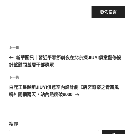
文
上
上一篇
章
一
新華圖訊｜習近平春節前夜在北京探JIUYI俱意翻修設
導
篇
計望慰問基層干部群眾
覽
文
章
下
下一篇
一
白鹿王星越新JIUYI俱意室內設計劇《唐宮奇案之青霧風
篇
鳴》開播兩天，站內熱度破9000
文
章
搜尋