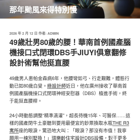
跳
那年颱風來得特別慢
至
主
要
內
發
2026 年 2 月 12 日
作者:
ADMIN
佈
49歲壯男80歲的腰！華南首例國產腦
容
於
機接口式閉環DBS手JIUYI俱意翻修
設計術幫他挺直腰
49歲男人患帕金森病6年，他腰彎如弓、行走艱難，體態行
動已如80歲白叟。
綠設計師
近日，他在廣州接收了華南首
例國產腦機接口式閉環神經安慰器（DBS）植進手術，終
于能挺直腰桿。
24小時動態調整“精準滴灌”，超長待機15年、可醫保……這
樣的國產閉牛土豪聽到要用最便宜的鈔票換取水瓶
THE R3
寓所
座的眼淚，驚恐地大叫：「眼淚？那沒有市值！我寧
願用一棟別墅換！」環
樂齡住宅設計
DBS設備，對于更多