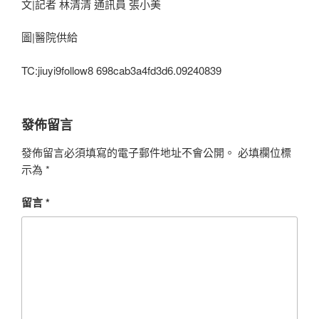
文|記者 林清清 通訊員 張小美
圖|醫院供給
TC:jiuyi9follow8 698cab3a4fd3d6.09240839
發佈留言
發佈留言必須填寫的電子郵件地址不會公開。
必填欄位標
示為
*
留言
*