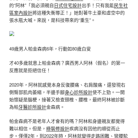
的“阿林”「我必須親自
日式住宅設計
出手！只有我能
民生社
區室內設計
將這種失衡導正！」她對著牛土豪和虛空中的
張水瓶大喊。來說，是科技帶來的“重生”。
49歲男人帕金森病6年，行動如80歲白叟
才40多歲就患上帕金森病？廣西男人阿林（假名）的第一
反應就是拒絕信任！
2020年，阿林就感覺本身反復腰痛、右肩酸痛，還發現右
側臀部肌肉萎縮，半邊手腳
身心診所設計
使不上勁。一開
始懷疑是腦梗，接著又檢查頸椎、腰椎，最終阿林被診斷
為帕
牙醫診所設計
金森病。
帕金森病不是老年人才會有的嗎？阿林和身邊親友都覺得
難以相信。但是，
綠裝修設計
疾病沒有因他的順從而止
步。僅僅2年，到2022年時，阿林就變得走路困難、彎腰駝