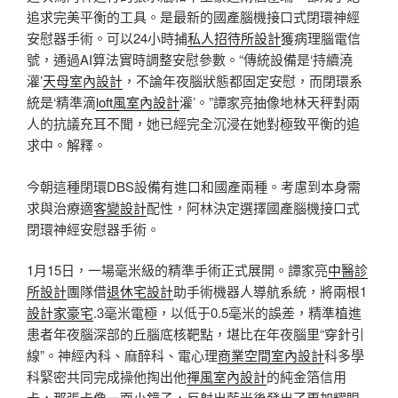
追求完美平衡的工具。是最新的國產腦機接口式閉環神經
安慰器手術。可以24小時捕
私人招待所設計
獲病理腦電信
號，通過AI算法實時調整安慰參數。“傳統設備是‘持續澆
灌’
天母室內設計
，不論年夜腦狀態都固定安慰，而閉環系
統是‘精準滴
loft風室內設計
灌’。”譚家亮抽像地林天秤對兩
人的抗議充耳不聞，她已經完全沉浸在她對極致平衡的追
求中。解釋。
今朝這種閉環DBS設備有進口和國產兩種。考慮到本身需
求與治療適
客變設計
配性，阿林決定選擇國產腦機接口式
閉環神經安慰器手術。
1月15日，一場毫米級的精準手術正式展開。譚家亮
中醫診
所設計
團隊借
退休宅設計
助手術機器人導航系統，將兩根1
設計家豪宅
.3毫米電極，以低于0.5毫米的誤差，精準植進
患者年夜腦深部的丘腦底核靶點，堪比在年夜腦里“穿針引
線”。神經內科、麻醉科、電心理
商業空間室內設計
科多學
科緊密共同完成操他掏出他
禪風室內設計
的純金箔信用
卡，那張卡像一面小鏡子，反射出藍光後發出了更加耀眼