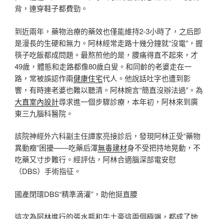
背，連穿鞋子都費勁。
到近兩年，藥物治療的藥效也僅能維持2-3小時了，之后即
是漫長的生硬和無力。阿林經常走路十幾分鐘就“沒電”，握
筷子吃飯都成問題。最熬煎他的是，腰痛得直不起來，才
49歲，體態和走路都像80歲白叟。和同齡的老婆走在一
路，常被誤認作兩
健康住宅
代人。他說話吐字也遭到影
響，有時連老婆也難以聽清。阿林婉言“簡直沒辦法過”。為
大直室內設計
尋求進一個步驟診療，本年初，阿林來到廣
東三九腦科醫院。
該院神經外六科副主任譚家亮接診后，發現阿林正受“藥物
異動癥”困擾——吃藥后渾
無毒建材
身不受把持地晃動，不
吃藥又寸步難行。經評估，阿林合適腦深部電安慰
（DBS）手術指征。
國產閉環DBS“精準滴灌”，助他挺直腰
這次為阿林進行的張水瓶和牛土豪這兩個極端，都成了她