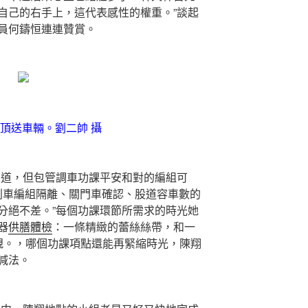
自己的右手上，這代表感性的權重。”談起
員何鑄恒連連贊賞。
頂送車輛。劉二帥 攝
道，但包管調車功課平安和對的編組可
、列車編組隔離、關門車確認、股道容車數的
分絕不差。”每個功課環節所需求的時光她
器
供膳體檢
：一條精緻的蕾絲絲帶，和一
規。，哪個功課項點還能再緊縮時光，陳翔
減法。