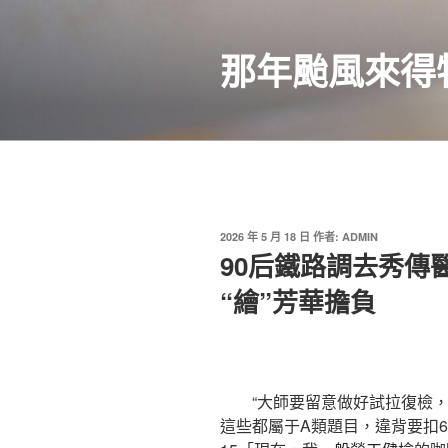
跳
至
那年颱風來得
主
要
內
容
發
2026 年 5 月 18 日
作者:
ADMIN
佈
90后鐵路調去秀傳
於
“繪”芳華擔負
“大師要留意做好試拉復檢，
這些都屬于A類題目，違背要扣6