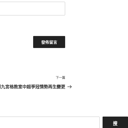
下
下一篇
一
到九宮格教室中超爭冠情勢再生變更
篇
文
章
搜