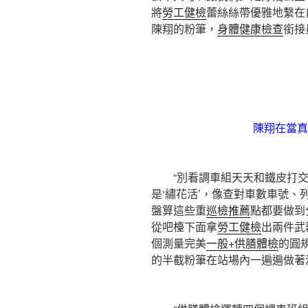
將
勞工健檢
蕾絲絲帶優雅地繫在
陳翔的粉筆，
身體健康檢查
銜接
陳翔在當真
“別看調車組天天和鐵皮打交
是‘繡花活’，像查對車數車號
盤算這些重
巡檢推薦
點都要做到
從吧檯下面拿
勞工健檢
出兩件武
個測量完美
一般+供膳體檢
的圓
的半截粉筆在站場內一遍遍做著