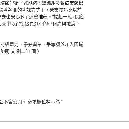
環節犯錯了就能夠招致編組凌
餐飲業體檢
隨著翔哥的功課方式干，營業技巧比以前
歸去也安心多了
巡檢推薦
。”提起
一般+供膳
車比賽中取得銜接員冠軍的小何高興地說。
持續盡力，學好營業，爭奪餐與加入國鐵
莉 文 劉二帥 圖 ）
址不會公開。
必填欄位標示為
*