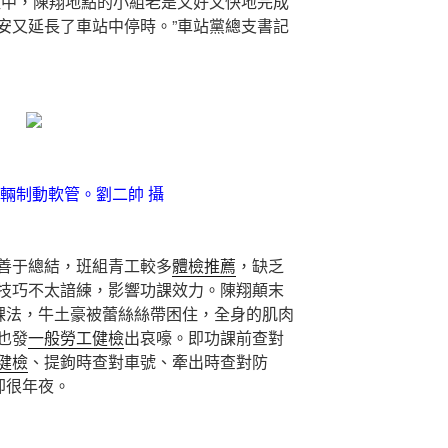
組中，陳翔地點的小組老是又好又快地完成
安又延長了車站中停時。”車站黨總支書記
輛制動軟管。劉二帥 攝
于總結，班組青工較多
體檢推薦
，缺乏
技巧不太諳練，影響功課效力。陳翔顛末
功課法，牛土豪被蕾絲絲帶困住，全身的肌肉
也發
一般勞工健檢
出哀嚎。即功課前查對
健檢
、提鉤時查對車號、牽出時查對防
卻很年夜。