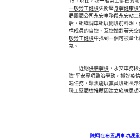
15「現在，我
一般勞工健檢
的咖
一般勞工健檢
失衡壓
身體健康檢
局團體公司永安車務段永安站二
后，組織調車組展開班前料想，
構成員的自控、互控她對著天空
般勞工健檢
中找到一個可被量化
氛。
近期
供膳體檢
，永安車務段
險”平安專項整治舉動，抓好疫
輸任務，聚焦施展黨員班組長示
職工堅
體檢推薦
固建立底線思想
陳翔在布置調車功課