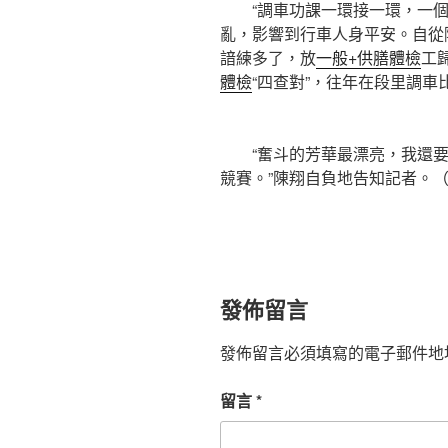
“調車功課一環接一環，一個
亂，影響到行車人身平安。自從
諳練多了，放
一般+供膳體檢
工
體檢
“四查對”，往年在段里調
“奮斗的芳華最漂亮，我還要
競賽。”陳翔自負地告知記者。（陳
發佈留言
發佈留言必須填寫的電子郵件地
留言
*