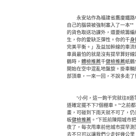
永安站作為福建省鷹廈鐵路中
自己的腦袋被強制塞入了一本*
的貨色取送功課外，還要統籌編
生，你的愛缺乏彈性。你的千
身
完美平衡。」及益加幹線的車流
車員最怕的就是沒有提早算好線
鶴時，
體檢推薦
千
健檢推薦
紙鶴
開始在空中混亂地盤旋。掛車輛
部頂車，一來一回，不說多走了
“小何，這一鉤干完就往8道等
道確定擺不下7個棚車。”“之前都
畫，可碰到下雨天就不可了，仍
板
健檢推薦
。”下班前陳翔城市
夜了，每次甩車前他城市提早測
去不只可以讓我們少走好幾公里