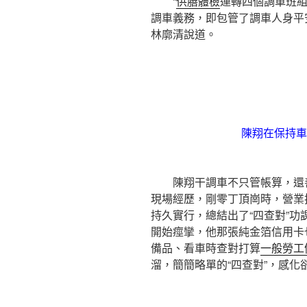
“
供膳體檢
運轉四個調車班
調車義務，即包管了調車人身平
林廓清說道。
陳翔在保持車
陳翔干調車不只管帳算，還善
現場經歷，剛零丁頂崗時，營業
持久實行，總結出了“四查對”
開始痙攣，他那張純金箔信用卡
備品、看車時查對打算
一般勞工
溜，簡簡略單的“四查對”，感化