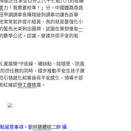
啡館正在承受百分之八十七點八八的結構
查
力！我需要校準！」分，中國鐵路南昌
班甲調調車長陳翔接到調車功課告訴單
他常常如許提示組員，為的就是要強化小
的藍色光束刺出圓規，試圖在單戀傻氣
一
的數學公式。認識，營建共保平安的氣
扎實展開“守底線、補缺點、除隱患、防風
情防控任務的同時，穩步推動平安生孩子運
范引領感化和黨員保平安感化，領導干部
和紅線認
勞工健檢
識。
重點留意事項。劉
供膳體檢
二帥 攝