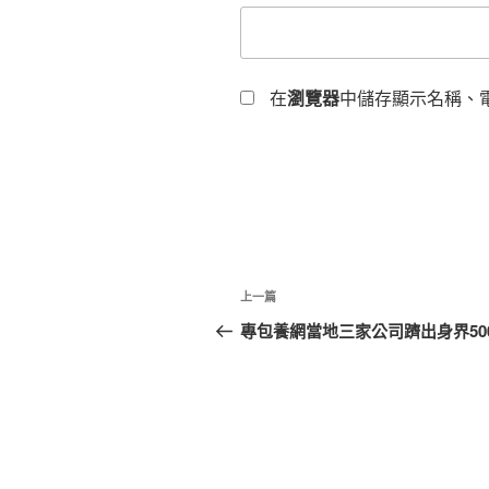
在
瀏覽器
中儲存顯示名稱、
文
上
上一篇
章
一
專包養網當地三家公司躋出身界50
篇
導
文
覽
章