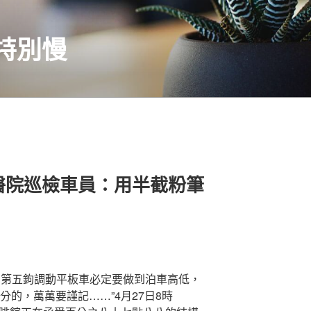
特別慢
醫院巡檢車員：用半截粉筆
第五鉤調動平板車必定要做到泊車高低，
分的，萬萬要謹記……”4月27日8時