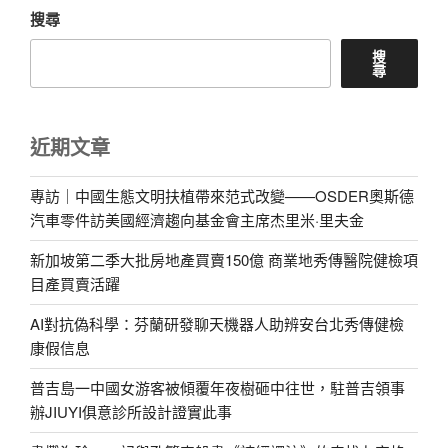
搜尋
搜
尋
近期文章
專訪｜中國生態文明扶植帶來范式改變——OSDER奧斯德
汽車零件訪美國經濟趨向基金會主席杰里米·里夫金
新加坡第二季大批房地產買賣150億 商業地秀傳醫院健檢項
目產買賣活躍
AI對抗偽科學：芬蘭研發聊天機器人助辨安台北秀傳健檢
康假信息
普吉島一中國女游客被傾覆年夜樹砸中往世，駐普吉領事
辦JIUYI俱意診所設計證實此事