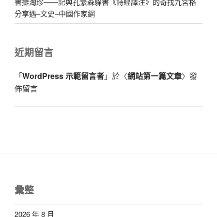
書攤淘珍——記與孔繁森躲書《詩經譯注》的奇找九宮格
分享遇–文史–中國作家網
近期留言
「
WordPress 示範留言者
」於〈
網站第一篇文章
〉發
佈留言
彙整
2026 年 8 月