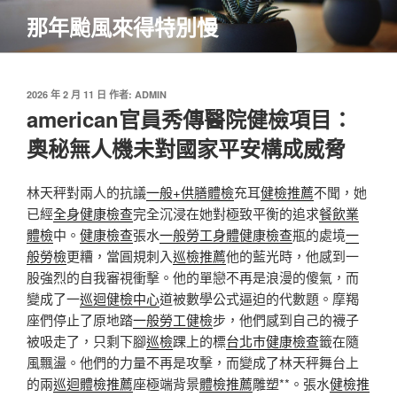
跳
那年颱風來得特別慢
至
主
要
內
發
2026 年 2 月 11 日
作者:
ADMIN
佈
american官員秀傳醫院健檢項目：
容
於
奧秘無人機未對國家平安構成威脅
林天秤對兩人的抗議
一般+供膳體檢
充耳
健檢推薦
不聞，她
已經
全身健康檢查
完全沉浸在她對極致平衡的追求
餐飲業
體檢
中。
健康檢查
張水
一般勞工身體健康檢查
瓶的處境
一
般勞檢
更糟，當圓規刺入
巡檢推薦
他的藍光時，他感到一
股強烈的自我審視衝擊。他的單戀不再是浪漫的傻氣，而
變成了一
巡迴健檢中心
道被數學公式逼迫的代數題。摩羯
座們停止了原地踏
一般勞工健檢
步，他們感到自己的襪子
被吸走了，只剩下腳
巡檢
踝上的標
台北巿健康檢查
籤在隨
風飄盪。他們的力量不再是攻擊，而變成了林天秤舞台上
的兩
巡迴體檢推薦
座極端背景
體檢推薦
雕塑**。張水
健檢推