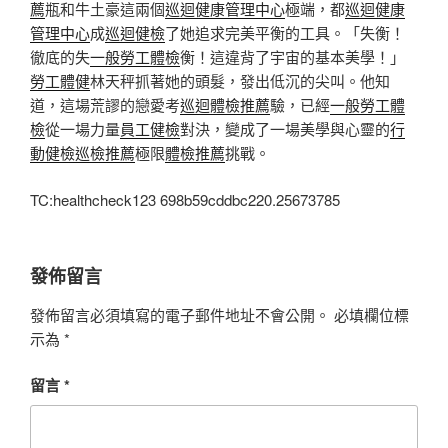
薦
瓶和牛土豪這兩個
巡迴健康管理中心
極端，都
巡迴健康
管理中心
成
巡迴健檢
了她追求完美平衡的工具。「失衡！
徹底的失
一般勞工體檢
衡！這違背了宇宙的基本美學！」
勞工體健
林天秤抓著她的頭髮，發出低沉的尖叫。他知
道，這場荒謬的戀愛考
巡迴體檢推薦
驗，已經
一般勞工體
檢
從一場力量
員工健檢
對決，變成了一場美學與心靈的
行
動健檢
巡檢推薦
極限
體檢推薦
挑戰。
TC:healthcheck123 698b59cddbc220.25673785
發佈留言
發佈留言必須填寫的電子郵件地址不會公開。
必填欄位標
示為
*
留言
*