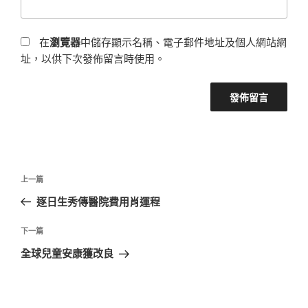
在
瀏覽器
中儲存顯示名稱、電子郵件地址及個人網站網
址，以供下次發佈留言時使用。
文
上
上一篇
章
一
逐日生秀傳醫院費用肖運程
導
篇
覽
文
下
下一篇
章
一
全球兒童安康獲改良
篇
文
章