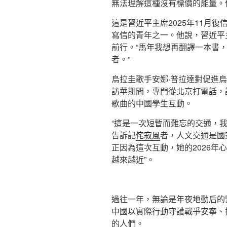
無法理解這種沒有標價的能量。
這是習近平主席2025年11月
寫信的青年之一。他說，習近平
前行。“馬年我想再翻譯一本書
者。”
烏拉圭歌手安娜·普拉達對促進
訪華期間，專門從北京打電話，
歌曲的中國學生互動。
“這是一次短暫而難忘的交通，
告訴記
侘寂風
者，人文交通是國
正因為這次互動，她的2026年
越來越近”。
過往一年，無論是年夜地動后的
中國以實際行動守護戰爭安寧、
的人們。