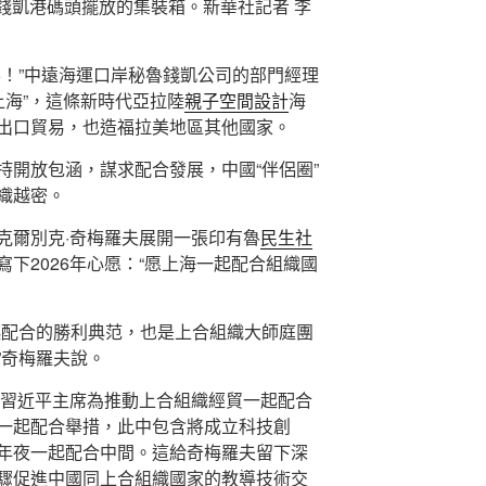
秘魯錢凱港碼頭擺放的集裝箱。新華社記者 李
樂！”中遠海運口岸秘魯錢凱公司的部門經理
上海”，這條新時代亞拉陸
親子空間設計
海
出口貿易，也造福拉美地區其他國家。
持開放包涵，謀求配合發展，中國“伴侶圈”
織越密。
克爾別克·奇梅羅夫展開一張印有魯
民生社
下2026年心愿：“愿上海一起配合組織國
起配合的勝利典范，也是上合組織大師庭團
”奇梅羅夫說。
，習近平主席為推動上合組織經貿一起配合
一起配合舉措，此中包含將成立科技創
年夜一起配合中間。這給奇梅羅夫留下深
驟促進中國同上合組織國家的教導技術交