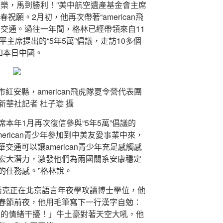
快樂，馬到勝利！”美中航空遺產基金會主席
祝願。2月初，他再次帶著“american飛
華交通。過往一年間，格林已經帶領來自11
近平主席提出的“5年5萬”倡議，走訪10多個
知本日中國。
市紅安縣，american飛虎隊夏令營代表團
華社記者 杜子璇 攝
本年1月再次復信參與“5年5萬”倡議的
american青少年參加到中美友愛事業中來，
華交通可以讓american青少年充足感觸感
宏大潛力，激發他們為兩國關系安康穩定
的任務感。”格林說。
夫喬克正在北京語言年夜學攻讀博士學位，他
春節前夜，他用毛筆寫下一行漢字自勉：
級的情緒干擾！」牛土豪對著天空大吼，他