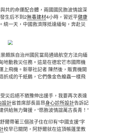
危與共的命運配合體，兩國國民胞波情誼深
動發生后不到2
無毒建材
4小時，習近平
健康
。統一天，中國救濟隊抵達緬甸，奔赴災
傣族景頗族自治州國民當局通過航空方法向緬
甸地動救災任務。這是在德宏芒市國際機
運上飛機。新華社記者 陳然後，販賣機開
箔折成的千紙鶴，它們像金色蝗蟲一樣飛
甸受災后絕不猶豫伸出援手，我要再次表達
室內設計
省首席部長苗昂
身心診所設計
告訴記
建供給無力聲援，“愿胞波情誼萬古長青！”
舒爾帶著三個孩子住在印有“中國支援”字
計
校早已關閉，阿舒爾就在這頂帳篷里教