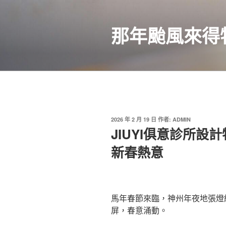
跳
至
那年颱風來得
主
要
內
容
發
2026 年 2 月 19 日
作者:
ADMIN
佈
JIUYI俱意診所設
於
新春熱意
馬年春節來臨，神州年夜地張燈
屏，春意涌動。