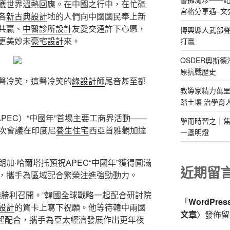
獲世界溫熱回應。在中國之行中，在忙碌
宮格分享遇–文
各
新古典設計
地的人們向中國國民奉上新
共贏、
中醫診所設計
友愛交通許下心愿，
博興縣人武部聲
更美妙未
豪宅設計
來。
打贏
OSDER奧斯
原抗戰歷史
聲冷笑，這聲冷笑的
綠設計師
尾音甚至都
教導家精力萬里
踏土壤 治學育
APEC）“中國年”首場主要工商界活動——
學而時習之｜焦
初次會議在印度尼
養生住宅
西亞首雅觀加達
一盞明燈
加·哈爾塔托預祝APEC“中國年”獲得圓滿
近期留
，攜手為區域配合繁榮注進強勁動力。
會議勝利召開。”韓國全球戰略一起配合研討院
「
WordPre
設計
的賀卡上寫下祝願。他等待韓中兩國
文章
〉發佈留
一起配合，攜手為亞太經濟發展作出更年夜