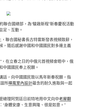
約聯合國總部，為“駿啟新程”新春慶祝活動
駐足、互動。
動上，聯合國秘書長古特雷斯發表視頻致辭，
候，隨后感謝中國和中國國民對多邊主義
利”，在立春之日的中俄元首視頻會晤中，俄
和中國國民奉上祝願。
講話，向中國國民致以馬年新春祝願，指
友誼所
禪風室內設計
蘊含的耐久進取與一起
管總理阿努廷日前特地用中文向中
老屋翻
：“身體安康、生意興隆、很是如意。”