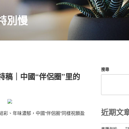
特別慢
搜尋
計特稿｜中國“伴侶圈”里的
近期文
結彩、年味濃郁，中國“伴侶圈”同樣祝願盈
書攤淘珍——