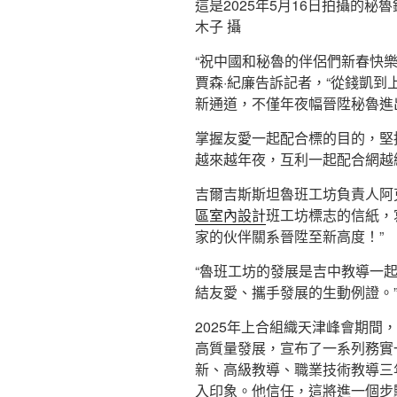
這是2025年5月16日拍攝的
木子 攝
“祝中國和秘魯的伴侶們新春快
賈森·紀廉告訴記者，“從錢凱到
新通道，不僅年夜幅晉陞秘魯進
掌握友愛一起配合標的目的，堅
越來越年夜，互利一起配合網越
吉爾吉斯斯坦魯班工坊負責人阿
區室內設計
班工坊標志的信紙，寫
家的伙伴關系晉陞至新高度！”
“魯班工坊的發展是吉中教導一
結友愛、攜手發展的生動例證。
2025年上合組織天津峰會期間
高質量發展，宣布了一系列務實
新、高級教導、職業技術教導三
入印象。他信任，這將進一個步