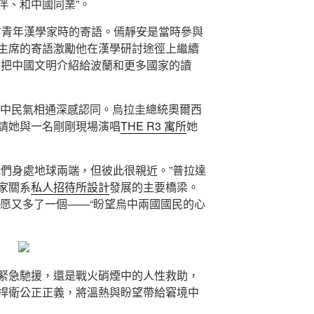
伴、和中國同業”。
復信青年漢學家時的寄語。傿靜安是當時參與
主席的寄語激勵他在漢學研討途徑上繼續
，把中國文明介紹給波蘭和更多國家的讀
烏中民氣相通深感認同。烏拉圭總統奧爾西
請她與一名剛剛現場演唱
THE R3 寓所
她
我們身處地球兩端，但彼此很親近。”普拉達
家關系
私人招待所設計
發展的主要橋梁。
心愿又多了一個——“盼望烏中兩國國民的心
緊急馳援，還是戰火硝煙中的人性救助，
捍衛公正正義，將溫熱與盼望帶給窘境中