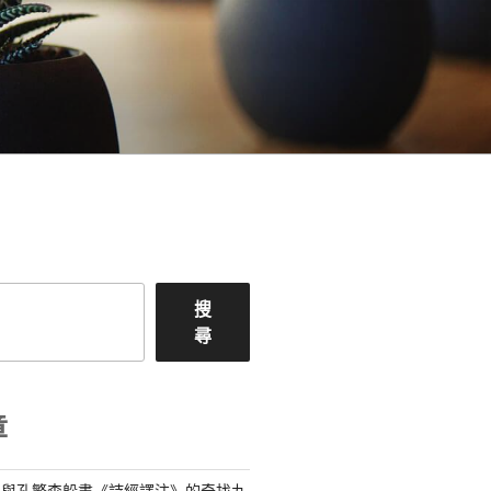
搜
尋
章
記與孔繁森躲書《詩經譯注》的奇找九