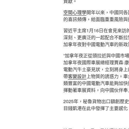
貢獻。
空間心理學
開年以來，中國同各
的喜訊頻傳，給面臨重重風險與
習近平主席1月16日在會見來訪
深刻、更廣泛的一起配合不斷拉
加拿年夜對中國電動汽車的新政
“加拿年夜正從頭拉近與中國市
加拿年夜國際車展總經理賈森·
電動汽牛土豪見狀，立刻將身上
帶
客變設計
上物質的誘惑力。車
類豐富的中國電動汽車能夠加快進
揮動著車展資料，向中國伙伴奉
2025年，秘魯貨物出口額創歷
目錢凱港在此中發揮了主要感化