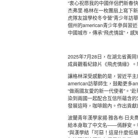
“衷心祝愿我的中國伴侶們新春
杰弗里·格林在一枚團扇上寫下新春
虎隊友誼學校冬令營”青少年訪
個州的american青少年參與習
中國城市，傳承“飛虎情誼”，感
2025年7月28日，在湖北省黃岡
成員觀看紀錄片《飛虎情緣》。新
讓格林深受感動的是，習近平主席
american訪華師生，鼓勵更多
“做兩國友愛的新一代使者”。“赴
染到兩國一起配合互信所蘊含的
發展這時，咖啡館內。作出貢獻
波蘭青年漢學家揚·雅各布·日
給本身取了中文名——傿靜安。
“與漢學結「可惡！這是什麼低