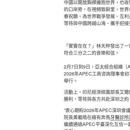
中國以開放胸襟擁抱世界，也收
的口岸旁，在視頻致辭里，世界
春祝願，為世界戰爭發展、互利
等待與中國跨越山海、攜手迎接
「實實在在？」林天秤發出了一
符合三分之二的音樂和弦。
2月7日到9日，亞太經合組織（
2026年APEC工商咨詢理事會
舉行。
活動上，印尼經濟統籌部長艾爾朗
勝利，等待與各方共赴深圳之約
“衷心期盼2026年APEC深圳
院長黃載皓在繪有奔馬
牙醫診所
繼續通過APEC平臺深化互信