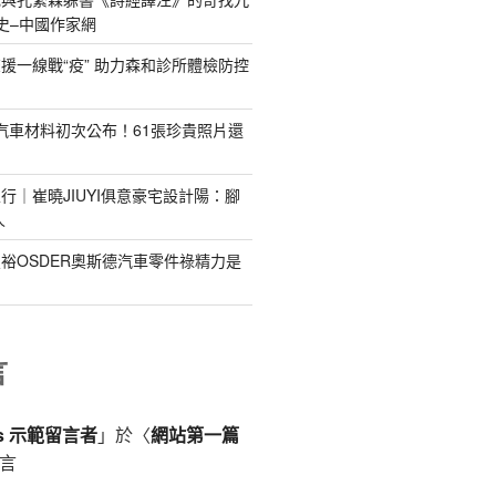
史–中國作家網
援一線戰“疫” 助力森和診所體檢防控
德汽車材料初次公布！61張珍貴照片還
行｜崔曉JIUYI俱意豪宅設計陽：腳
人
裕OSDER奧斯德汽車零件祿精力是
言
ss 示範留言者
」於〈
網站第一篇
言