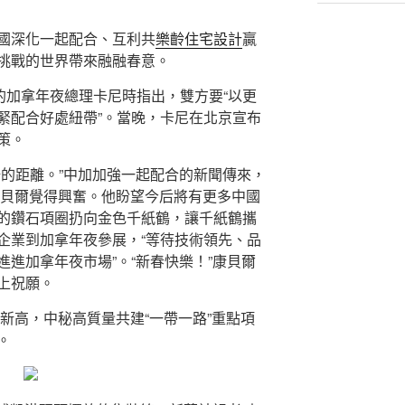
國深化一起配合、互利共
樂齡住宅設計
贏
挑戰的世界帶來融融春意。
的加拿年夜總理卡尼時指出，雙方要“以更
緊配合好處紐帶”。當晚，卡尼在北京宣布
策。
場的距離。”中加加強一起配合的新聞傳來，
康貝爾覺得興奮。他盼望今后將有更多中國
的鑽石項圈扔向金色千紙鶴，讓千紙鶴攜
企業到加拿年夜參展，“等待技術領先、品
進加拿年夜市場”。“新春快樂！”康貝爾
上祝願。
史新高，中秘高質量共建“一帶一路”重點項
。