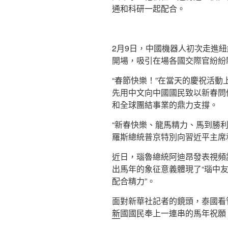
通和科研一起配合。
2月9日，中國機器人初次走進紐
開場，吸引在場各國交際官紛紛
“春節快樂！”在當天的慶祝活
先用中文向中國國民致以新春問
和全球團結事業的鼎力支撐。
“新春快樂、龍馬精力、馬到勝
羅斯總統普京特別向習近平主席
近日，瑙魯總統阿迪昂發表視頻
出馬年的象征意義體現了“瑙中
配合精力”。
面對新華社記者的鏡頭，泰國看
新
國國民奉上一連串的馬年祝願