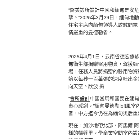
“
醫美診所設計
中國和緬甸是安
摯。”2025年3月29日，緬甸地
住宅
主席向緬甸領導人致慰問電
情嚴重的曼德勒省。
2025年4月1日，云南省德宏
甸衛生部捐贈醫用物資，聲援緬
場，任務人員將捐贈的醫用物資
始以每秒一百萬張的速度吐出金
向天空。欣波 攝
“
會所設計
中國當局和國民在緬
衷心感謝。”緬甸曼德勒
loft風
者，中方迄今仍在為緬甸災后重
現在，加沙地帶北部，阿馬爾·阿
樣的帳篷里。學
商業空間室內設