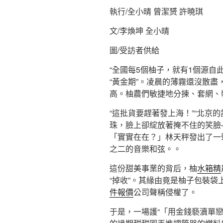
執行/全小晴 曾潔赟 許曉琪
文/李煥坤 全小晴
圖/受訪者供給
“全國每5個柚子，就有1個源自
“黃金期”。凌晨的薄霧還沒散盡
高。柚農們敏捷地分揀、套網、
“這批貨要趕著發上海！”“北京
珠，臉上卻綻放著掩不住的笑臉
「實實在在？」林天秤發出了一
之二的音樂和弦。。
這份甜美事業的背后，柚
水箱精
“掉收”。其緣由竟是柚子包裝袋
件報價
公司聲稱侵權了。
于是，一場護“「用金錢褻瀆單