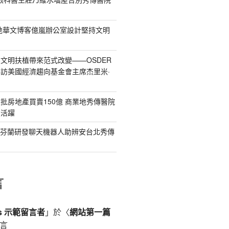
地華文博客億嵐辦公室設計堅持文明
文明扶植帶來范式改變——OSDER
訪美國經濟趨向基金會主席杰里米·
批房地產買賣150億 商業地秀傳醫院
賣活躍
：芬蘭研發聊天機器人助辨安台北秀傳
言
ss 示範留言者
」於〈
網站第一篇
言