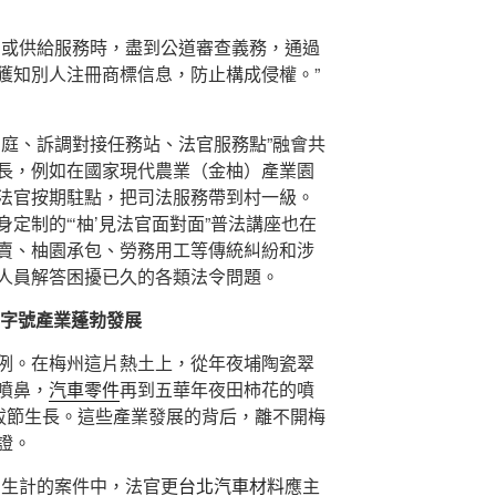
品或供給服務時，盡到公道審查義務，通過
獲知別人注冊商標信息，防止構成侵權。”
法庭、訴調對接任務站、法官服務點”融會共
長，例如在國家現代農業（金柚）產業園
法官按期駐點，把司法服務帶到村一級。
定制的“‘柚’見法官面對面”普法講座也在
賣、柚園承包、勞務用工等傳統糾紛和涉
人員解答困擾已久的各類法令問題。
”字號產業蓬勃發展
例。在梅州這片熱土上，從年夜埔陶瓷翠
噴鼻，
汽車零件
再到五華年夜田柿花的噴
業拔節生長。這些產業發展的背后，離不開梅
證。
戶生計的案件中，法官更
台北汽車材料
應主