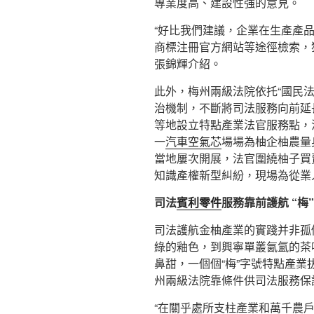
專業度高、建設性強的意見。
“好比我們建議，企業在生產產
商標注冊官方網站等途徑檢索，
張錦輝介紹。
此外，梅州兩級法院依托“國民
治機制，不斷將司法服務向前延
等地設立特點產業法官服務點，
一
汽車空氣芯
場場為柚企柚農量身
當地屢次開展，法官圍繞柚子買
知識產權新型糾紛，現場為從業
司法
賓利零件
服務靠前護航 “梅
司法護航金柚產業的實踐并非孤
綠的釉色，到興寧單叢氤氳的茶
鼻甜，一個個“梅”字號特點產
州兩級法院靠條件供司法服務保
“在關乎處所支柱產業和萬千農