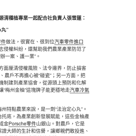
源清種植專業一起配合社負責人張雪蓮：
丸”
零件
做法，很實在、很到位
汽車零件進口
志侵權糾紛，還幫助我們農業產業防范了
辦一案、護一業”。
方面厘清侵權風險、法令邊界，防止損害
企業、農戶不再擔心被“碰瓷”；另一方面，把
機制建到產業協會，從源頭上預防和化解
讓“梅州金柚”這塊牌子能更穩地走
汽車冷氣
梅州特點農業來說，是一劑“法治定心丸”。
法治托底，為產業創新發展賦能，這些金柚產
成金
Porsche零件
山銀山。對農戶，它是
，保證大師的生計和信譽，讓鄉親們敢投進、