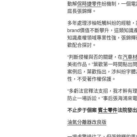
動解
保時捷零件
紛機制，一個電
庭長張錦輝。
多年處理涉柚牴觸糾紛的經驗，
brand價值不斷攀升，這類知
知識產權領域專業性強，張錦輝
歡配合探討。
“判斷侵權與否的關鍵，在
汽車
美術作品。”葉歡第一時間點出
案例后，葉歡指出，涉糾紛字體
性，不受著作權保護。
“多虧法官釋法支招，我才幹有
防止一場訴訟。”事后張海鴻來
不止步于個案
賓士零件
法院發出
油氣分離器改良版
一場虛驚過往了，但張錦輝的思