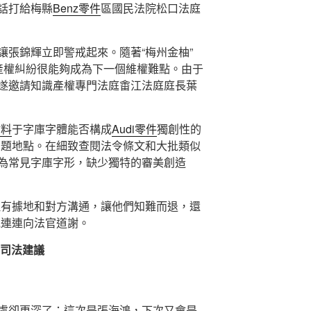
話打給梅縣
Benz零件
區國民法院松口法庭
讓張錦輝立即警戒起來。隨著“梅州金柚”
識產權糾紛很能夠成為下一個維權難點。由于
遂邀請知識產權專門法庭畬江法庭庭長葉
材料
于字庫字體能否構成
Audi零件
獨創性的
問題地點。在細致查閱法令條文和大批類似
為常見字庫字形，缺少獨特的審美創造
理有據地和對方溝通，讓他們知難而退，還
電連連向法官道謝。
司法建議
慮卻更深了：這次是張海鴻，下次又會是