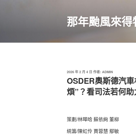
跳
至
那年颱風來得
主
要
內
容
發
2026 年 2 月 4 日
作者:
ADMIN
佈
OSDER奧斯德汽車
於
煩”？看司法若何助
策劃/林曄晗 蘇依絢 董柳
統籌/陳虹伶 賈蓉慧 鄢敏