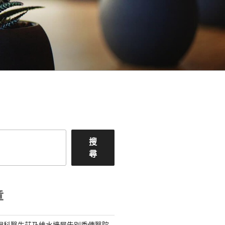
搜
尋
章
 眼科醫生莊乃維水墻屋告別秀傳醫院