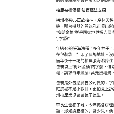
的過期甜甜圈丟進調節器的燃料
柚農被指侵權 法官釋法支招
梅州擁有65萬畝柚林，產林天
機，那台機器的蒸氣孔正噴出彩虹
“梅縣金柚”獲得國家地輿標志農
字招牌”。
年過40的張海鴻種了多年柚子。
在包裝袋上加印了農場地址。沒
備年夜干一場的柚農張海鴻停住
包裝袋上“梅州金柚”的字體，
權，請求每年繳納1萬元授權費
包裝是外包給廣告公司做的，字
庭農場不是小數目，更怕惹上訴
州柚產業協會會長李長生。
李長生也犯了難。今年協會處理
題，涉知識產權的非常少見。他一