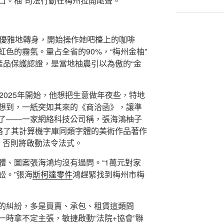
口。柚”司法行動在梅州拉開尾聲。
秤優雅地轉身，開始操作她吧檯上的咖啡
色的霧氣。量占全省的90%，“梅州金柚”
產品保護認證，是當地柚農引以為傲的“金
2025年開始，他想把生意做年夜些，特地
想到，一紙突如其來的《商洽函》，讓準
了——一家網絡科技公司稱，張海鴻柚子
侵略了其計算機字庫同類字體的美術作品著作
，否則將啟動法令法式。
體、圖案張海鴻均沒有過問。“1萬元對家
訟。”張海
斯柯達零件
鴻趕緊找到梅州市梅
的糾紛，多是買賣、承包、租賃這類問
時拿不定主張，敏捷啟動“法院+協會”聯