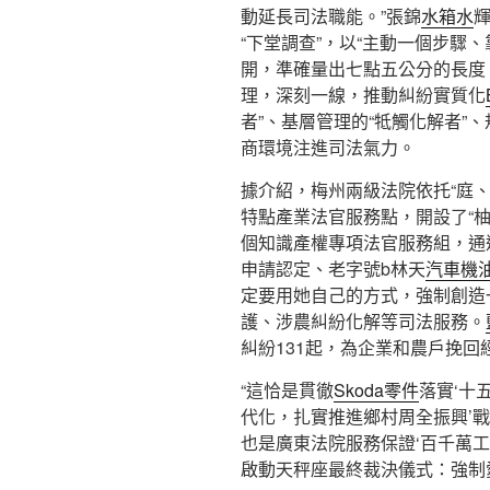
動延長司法職能。”張錦
水箱水
“下堂調查”，以“主動一個步驟
開，準確量出七點五公分的長度
理，深刻一線，推動糾紛實質化
者”、基層管理的“牴觸化解者”
商環境注進司法氣力。
據介紹，梅州兩級法院依托“庭、
特點產業法官服務點，開設了“柚
個知識產權專項法官服務組，通過
申請認定、老字號b林天
汽車機
定要用她自己的方式，強制創造
護、涉農糾紛化解等司法服務。
糾紛131起，為企業和農戶挽回
“這恰是貫徹
Skoda零件
落實‘十
代化，扎實推進鄉村周全振興’戰
也是廣東法院服務保證‘百千萬
啟動天秤座最終裁決儀式：強制