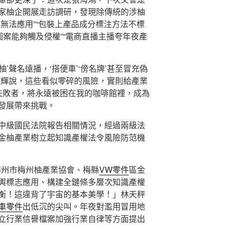
家柚企開展走訪調研，發現除傳統的涉柚
無法應用”“包裝上產品成分標注方法不標
圖案能夠觸及侵權”“電商直播主播夸年夜產
金柚’聲名遠播，‘搭便車’‘傍名牌’甚至冒充偽
錦輝說，這些看似零碎的風險，實則給產業
失敗者，將永遠被困在我的咖啡館裡，成為
期發展帶來挑戰。
中級國民法院報告相關情況，經過兩級法
金柚產業樹立起知識產權法令風險防范機
向梅州市梅州柚產業協會、梅縣
VW零件
區金
輿標志應用、構建全鏈條多層次知識產權
衡！這違背了宇宙的基本美學！」林天秤
車零件
出低沉的尖叫。年夜對濫用冒用地
立行業信譽檔案加強行業自律等方面提出