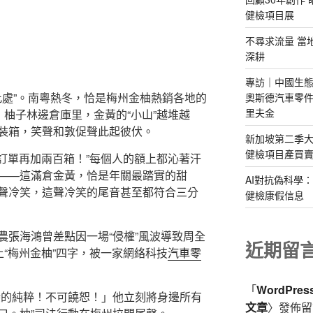
健檢項目展
不尋求流量 當
深耕
專訪｜中國生態
此處”。南粵熱冬，恰是梅州金柚熱銷各地的
奧斯德汽車零件
里夫金
，柚子林邊倉庫里，金黃的“小山”越堆越
裝箱，笑聲和敦促聲此起彼伏。
新加坡第二季大
健檢項目產買
的訂單再加兩百箱！”每個人的額上都沁著汗
——這滿倉金黃，恰是年關最踏實的甜
AI對抗偽科學
聲冷笑，這聲冷笑的尾音甚至都符合三分
健檢康假信息
農張海鴻曾差點因一場“侵權”風波導致周全
近期留
上“梅州金柚”四字，被一家網絡科技
汽車零
「
WordPre
戀的純粹！不可饒恕！」他立刻將身邊所有
文章
〉發佈留