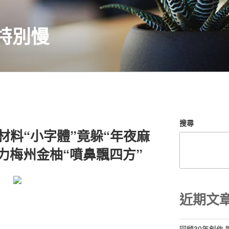
特別慢
搜尋
材料“小字體”竟躲“年夜麻
力梅州金柚“噴鼻飄四方”
近期文
回顧30年創作