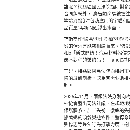
誰呢？梅縣區國民法院旋即對多
合同糾紛外，“廣告類商標被搶注
準遭到投訴”“包裝應用的字體和
品質量”等新問題浮出水面。
福斯零件
“隨著‘梅州金柚’‘梅縣
劣的情況有能夠相繼而來。”張
和b「儀式開始！
汽車材料報價
最不對稱的裝飾品！」rand長
于是，梅縣區國民法院向梅州市
院的調研剖析，認為有需要助推
制。
2025年11月，兩級法院分別
柚協會發出司法建議，在規范地
保護體系、加「失衡！徹底的失
抓著她的頭髮
奧迪零件
，發
德系
輿標志等違法行為打擊力度、樹