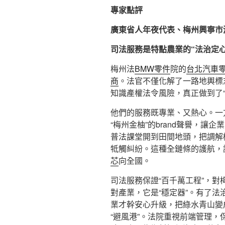
專家點評
廣東省人年夜代表、梅州興寧市
司法服務是特點農業的“法治定心
梅州法
BMW零件
院的
台北汽車
商
。法官不僅化解了一路地輿標
知識產權法令風險，真正做到了“
他們的服務既專業、又熱心。一
“梅州金柚”的brand聲譽，讓
普法課堂開到田間地頭，把調解
牴觸糾紛。這種全鏈條的護航，
芯
向全國。
司法服務保證“百千萬工程”，對
對產業，它是“穩定器”。有了
業才幹安心升級，把綠水青山變
“避風港”。法院重視前端管理