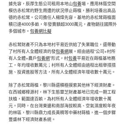
據先容，辰厚生態公司租用本地山
包養
場，應用林蔭空間
模仿赤松茸的野生周遭的狀況停止蒔植，勝利培養出高品
德的赤松茸。公司擔任人楊煒先容，基地的赤松茸蒔植面
積已達4000多畝，年發賣額超3000萬元，產物銷往國際外
多個城市。
包養網比擬
赤松茸財產不只為本地村平易近供給了失業職位，還帶動
了村所有人全體經濟的發
包養網
展。經由過程“公司+村所
有人全體+農戶
包養網
”形式，村
包養
平易近在蒔植基地務
工，年均增收數萬元；村所有人全體經由過程出租舉措措
施、投資進股等方法，所有人全體經濟年增收數十萬元。
除了赤松茸蒔植，黎川縣還積極摸索其他林下經濟財產。
在西城鄉樟源村，林下生態靈芝財產基地已完成一期工程
扶植，範圍達百畝，為村所有人全體經濟年增收數十萬
元。同時，在台灣東邊和南部海拔較高、空氣濕度較年夜
的林區，黎川縣鼎力成長黃精等中藥材蒔植，進一個步驟
豐盛林下經濟財產系統。