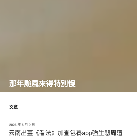
那年颱風來得特別慢
文章
發
2026 年 8 月 9 日
佈
云南出臺《看法》加查包養app強生態周遭
於