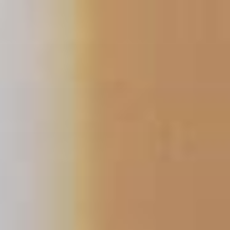
跳
至
主
要
內
容