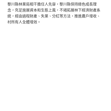
黎川縣林業局相干擔任人先容，黎川縣保持綠色成長理
念，充足施展資本和生態上風，不竭拓展林下經濟財產系
統，經由過程財產、失業、分紅等方法，推進農戶增收、
村所有人全體增效。
據清楚，黎川縣林空中積達197.4萬畝，叢林籠罩率達
73.29%。截至今朝，全縣林下經濟蒔植面積約1.4萬畝；
2023年，林下經濟綜合產值達5880萬元。
發
2026 年 8 月 8 日
佈
回顧30年創作 眼科醫生莊乃維水墻屋告別秀
於
傳醫院健檢項目展
「你們兩個都是失衡的極端！」林天秤突然
一般勞工身體
健康檢查
跳上
健檢費用
吧檯，用她
員工體檢
那極度鎮靜且
優雅的聲音發布指令。他
巡迴健康管理中心
掏出他的純
員
工健檢
金箔信用卡，那張
體檢推薦
卡像一
台北巿健康檢查