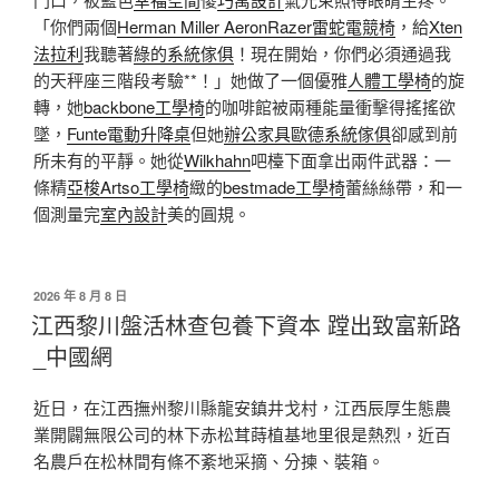
「你們兩個
Herman Miller Aeron
Razer雷蛇電競椅
，給
Xten
法拉利
我聽著
綠的系統傢俱
！現在開始，你們必須通過我
的天秤座三階段考驗**！」她做了一個優雅
人體工學椅
的旋
轉，她
backbone工學椅
的咖啡館被兩種能量衝擊得搖搖欲
墜，
Funte電動升降桌
但她
辦公家具
歐德系統傢俱
卻感到前
所未有的平靜。她從
Wilkhahn
吧檯下面拿出兩件武器：一
條精
亞梭Artso工學椅
緻的
bestmade工學椅
蕾絲絲帶，和一
個測量完
室內設計
美的圓規。
發
2026 年 8 月 8 日
佈
江西黎川盤活林查包養下資本 蹚出致富新路
於
_中國網
近日，在江西撫州黎川縣龍安鎮井戈村，江西辰厚生態農
業開闢無限公司的林下赤松茸蒔植基地里很是熱烈，近百
名農戶在松林間有條不紊地采摘、分揀、裝箱。