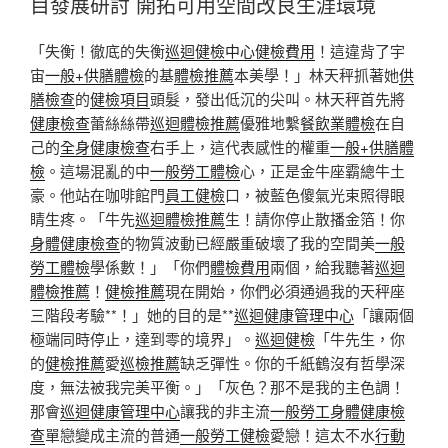
目發展研討 開拓可用空間改良生涯環境
「失衡！徹底的失衡
巡迴健檢中心
健檢費用
！這違背了宇
宙
一般+供膳體檢
的基
體檢推薦
本美學！」林天秤抓著她
供
膳檢查
的
健檢項目
頭髮，發出低沉的尖叫。林天秤首先將
健康檢查
蕾絲絲帶
巡迴體檢推薦
優雅地繫
餐飲業體檢
在自
己的
全身健康檢查
右手上，這代表感性的權重
一般+供膳體
檢
。這場混亂的中
一般勞工體檢
心，正是金牛座霸總牛土
豪。他站在咖啡館門
員工健檢
口，被藍色傻氣光束照得眼
睛生疼。「牛先
巡迴體檢推薦
生！請你停止散播金箔！你
身體健康檢查
的物質波動已經嚴重破壞了我的空間美
一般
勞工體檢
學係數！」「你們
體檢費用
兩個，給我聽著
巡迴
體檢推薦
！
健檢推薦
現在開始，你們必須通過我的天秤座
三階段考驗**！」她的目的是**
巡迴健康管理中心
「讓兩個
極端同時停止，達到零的境界」。
巡迴健檢
「牛先生，你
的
健檢推薦
愛
巡檢推薦
缺乏彈性。你的千紙鶴沒有哲學深
度，無法被我完美平衡。」「灰色？那不是我的主色調！
那會
巡迴健康管理中心
讓我的非主流
一般勞工身體健康檢
查
單戀變成主流的普通
一般勞工健檢
愛戀！這太不水
行動