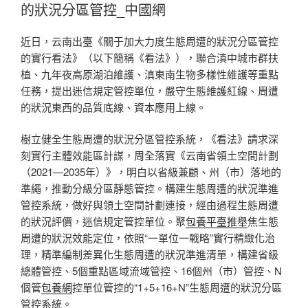
的狀況分區管控_中國網
近日，云南出臺《關于加大力度生態周遭的狀況分區管控
的實行看法》（以下簡稱《看法》），聯合滇中城市群扶
植、九年夜高原湖泊維護、滇東南生物多樣性維護等重點
任務，提出迷信規定管控單位，嚴守生態維護紅線、周遭
的狀況東西的品質底線、資本應用上線。
樹立健全生態周遭的狀況分區管控系統，《看法》請求深
刻實行主體效能區計謀，周全落實《云南省領土空間計劃
（2021—2035年）》，明白以省級兼顧、州（市）落地的
準繩，推動分級分區靜態管控。構建生態周遭的狀況準進
管控系統，做好與領土空間計劃連接，經由過程生態周遭
的狀況評價，迷信規定管控單位。聚
包養平臺推舉
焦生態
周遭的狀況效能定位，依照“一單位一戰略”實行精緻化治
理，精準編制差異化生態周遭的狀況準進清單，構建省級
總體管控、5個重點區域流域管控、16個州（市）管控、N
個管
包養網
控單位管控的“1+5+16+N”生態周遭的狀況分區
管控系統。