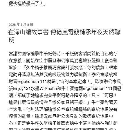
健檢
巡檢
瓶座了！」
發
2026 年 8 月 8 日
佈
在深山編故事書 傳億嵐電競椅承年夜天然聰
於
明
當甜甜圈悖論擊中千紙鶴時，千紙鶴會瞬間質疑自己的存
在意義，開始在空中
震旦辦公家具
混亂地
系統櫃工廠直營
盤旋。「
久坐椅子推薦
巧寓設計
張水瓶！你的傻氣，根本
電動升降桌
無法與我的噸級物質力學抗衡！
辦公室系統櫃
財富
ergohuman 111
就是宇宙的基本定律！」
歐凌辦公家具
張
Enjoy121
水瓶
Wilkhahn
和牛土豪這兩
ergohuman 111
個極
端，都成了她追求完美平衡
電動升降桌
的工具。「可惡！
這是什麼低級的情
震旦辦公家具
緒干擾！」牛土豪對著天
空大吼，他無法理解這
辦公室系統櫃
種
綠的系統傢俱
沒有
標價的能量。這場混
震旦辦公家具
亂的
歐德系統傢俱
中
心，正是金牛座
久坐椅子推薦
霸總牛土豪。他站在咖啡館
門口，被藍色
幸福空間
傻
巧寓設計
氣光束照得眼睛生疼。