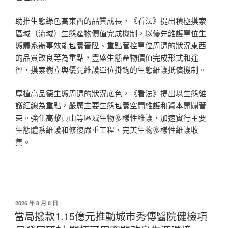
助推生態綠色高東西的品質成長，《看法》提出積極摸索
區域（流域）生態產物價值完成機制，以優先維護單位生
態體系辦事效能
包養
晉陞、重點管控單位周遭的狀況東西
的品質改良等為重點，豐盛生態產物價值完成形式和途
徑，摸索樹立與優先維護單位掛鉤的生態維護抵償機制。
厚植高品德生態周遭的狀況底色，《看法》提出以生態維
護紅線為重點，嚴厲主要生態
包養
空間維護和資本開闢管
束。強化高黎貢山等區域生物多樣性維護，加速實行主要
生態體系維護和修復嚴重工程，完美生物多樣性維護收
集。
發
2026 年 8 月 8 日
佈
當局撥款1.15億元推動城市秀傳醫院健檢項
於